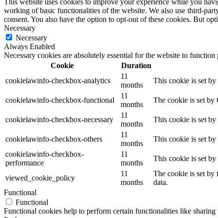
This website uses cookies to improve your experience while you navigat
working of basic functionalities of the website. We also use third-pa
consent. You also have the option to opt-out of these cookies. But op
Necessary
Necessary
Always Enabled
Necessary cookies are absolutely essential for the website to function
Cookie
Duration
11
cookielawinfo-checkbox-analytics
This cookie is set b
months
11
cookielawinfo-checkbox-functional
The cookie is set by
months
11
cookielawinfo-checkbox-necessary
This cookie is set b
months
11
cookielawinfo-checkbox-others
This cookie is set b
months
cookielawinfo-checkbox-
11
This cookie is set b
performance
months
11
The cookie is set by
viewed_cookie_policy
months
data.
Functional
Functional
Functional cookies help to perform certain functionalities like sharing 