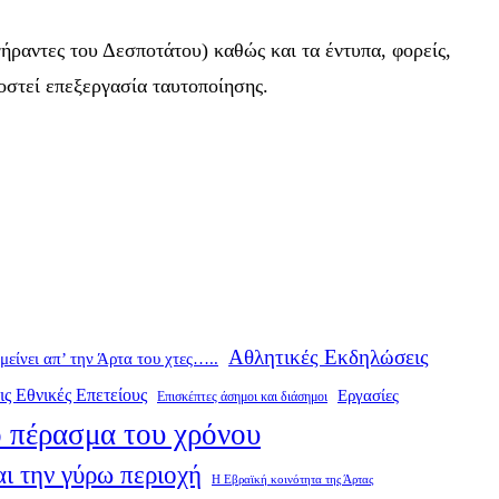
ήραντες του Δεσποτάτου) καθώς και τα έντυπα, φορείς,
οστεί επεξεργασία ταυτοποίησης.
Αθλητικές Εκδηλώσεις
ομείνει απ’ την Άρτα του χτες…..
ις Εθνικές Επετείους
Εργασίες
Επισκέπτες άσημοι και διάσημοι
 πέρασμα του χρόνου
ι την γύρω περιοχή
Η Εβραϊκή κοινότητα της Άρτας