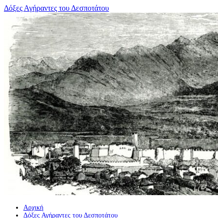
Μετάβαση
Δόξες Αγήραντες του Δεσποτάτου
σε
περιεχόμενο
Αρχική
Δόξες Αγήραντες του Δεσποτάτου