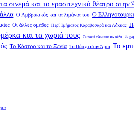
τα σινεμά και το ερασιτεχνικό θέατρο στην
 άλλα
Ο Ελληνοτουρκι
Ο Αμβρακικός και τα λιμάνια του
Π
ικίες
Οι άλλες ομάδες
Περί Τμήματος Καραβοσαρά και Λάκκας
μέρκα και τα χωριά τους
Τα χω
Τα χωριά γύρω από την πόλη
Το εμπ
μός
Το Κάστρο και το Ξενία
Το Πάσχα στην Άρτα
ρτα