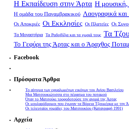
Η Εκπαίδευση στην Άρτα
Η μουσική, 
Λαογραφικά και
Η ομάδα του Παναμβρακικού
Οι Εκκλησίες
Οι Αποκριές
Οι Πλατείες
Οι Συνο
Τα Τζου
Τα Μοναστήρια
Τα Ραδοβίζια και τα χωριά τους
Το Γεφύρι της Άρτας και ο Άραχθος Ποτα
Facebook
Πρόσφατα Άρθρα
Το αίνιγμα των εφυαλωμένων εικόνων του Αγίου Βασιλείου
Μια Ματσουκιώτισσα στο πέρασμα του ποταμού
Όταν το Ματσούκι τροφοδοτούσε την αγορά της Άρτας
Οι μουλαρόδρομοι που ένωναν τα Βόρεια Τζουμέρκα με την Ά
Οι τελευταίοι νομάδες του Ματσουκίου (Καταγραφή 1991)
Αρχεία