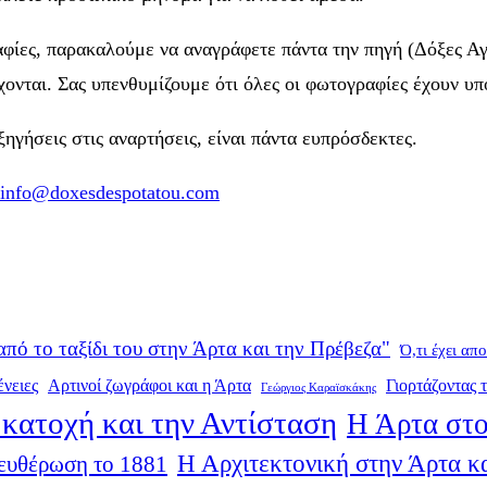
αφίες, παρακαλούμε να αναγράφετε πάντα την πηγή (Δόξες Αγ
ονται. Σας υπενθυμίζουμε ότι όλες οι φωτογραφίες έχουν υπ
γήσεις στις αναρτήσεις, είναι πάντα ευπρόσδεκτες.
info@doxesdespotatou.com
από το ταξίδι του στην Άρτα και την Πρέβεζα"
Ό,τι έχει απ
ένειες
Αρτινοί ζωγράφοι και η Άρτα
Γιορτάζοντας τ
Γεώργιος Καραϊσκάκης
κατοχή και την Αντίσταση
Η Άρτα στο
Η Αρχιτεκτονική στην Άρτα κα
ευθέρωση το 1881