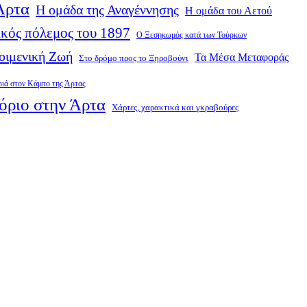
 Άρτα
Η ομάδα της Αναγέννησης
Η ομάδα του Αετού
κός πόλεμος του 1897
Ο Ξεσηκωμός κατά των Τούρκων
οιμενική Ζωή
Τα Μέσα Μεταφοράς
Στο δρόμο προς το Ξηροβούνι
ριά στον Κάμπο της Άρτας
όριο στην Άρτα
Χάρτες, χαρακτικά και γκραβούρες