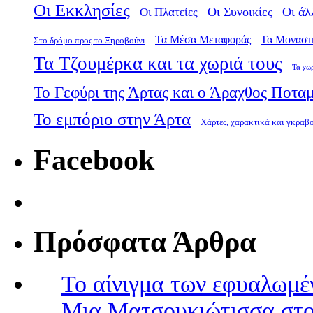
Οι Εκκλησίες
Οι Πλατείες
Οι Συνοικίες
Οι άλ
Τα Μέσα Μεταφοράς
Τα Μοναστ
Στο δρόμο προς το Ξηροβούνι
Τα Τζουμέρκα και τα χωριά τους
Τα χω
Το Γεφύρι της Άρτας και ο Άραχθος Ποτα
Το εμπόριο στην Άρτα
Χάρτες, χαρακτικά και γκραβ
Facebook
Πρόσφατα Άρθρα
Το αίνιγμα των εφυαλωμέ
Μια Ματσουκιώτισσα στο