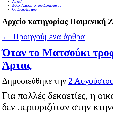
Αρχική
Δόξες Αγήραντες του Δεσποτάτου
Οι Eργασίες μου
Αρχείο κατηγορίας
Ποιμενική 
←
Προηγούμενα άρθρα
Όταν το Ματσούκι τροφ
Άρτας
Δημοσιεύθηκε την
2 Αυγούστο
Για πολλές δεκαετίες, η ο
δεν περιοριζόταν στην κτην