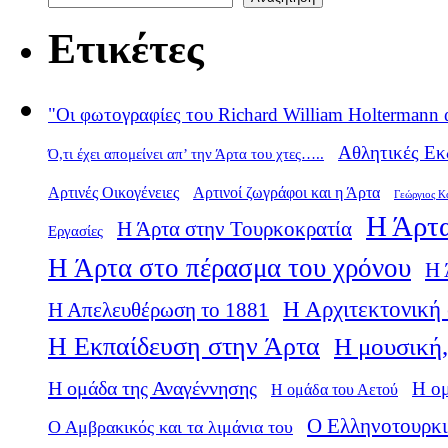
Ετικέτες
"Οι φωτογραφίες του Richard William Holtermann 
Αθλητικές Εκ
Ό,τι έχει απομείνει απ’ την Άρτα του χτες…..
Αρτινές Οικογένειες
Αρτινοί ζωγράφοι και η Άρτα
Γεώργιος Κ
Η Άρτα
Η Άρτα στην Τουρκοκρατία
Εργασίες
Η Άρτα στο πέρασμα του χρόνου
Η 
Η Αρχιτεκτονική 
Η Απελευθέρωση το 1881
Η Εκπαίδευση στην Άρτα
Η μουσική,
Η ομάδα της Αναγέννησης
Η ο
Η ομάδα του Αετού
Ο Ελληνοτουρκι
Ο Αμβρακικός και τα λιμάνια του