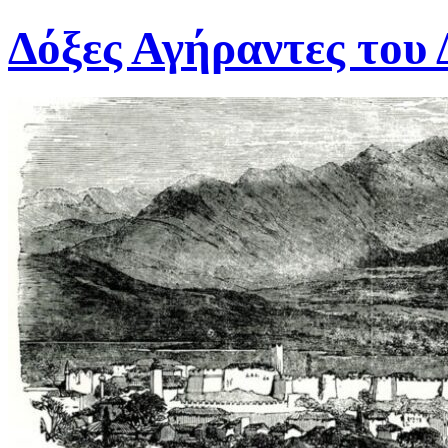
Μετάβαση
Δόξες Αγήραντες του
σε
περιεχόμενο