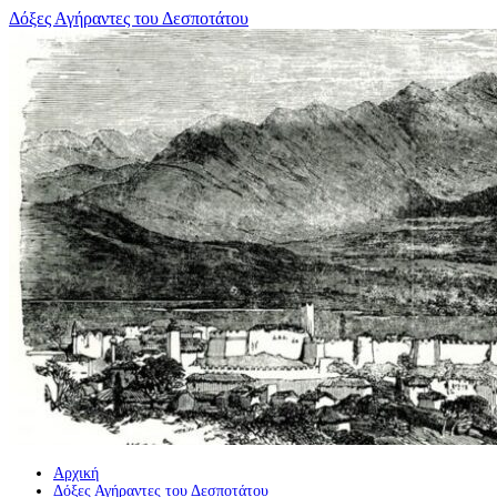
Μετάβαση
Δόξες Αγήραντες του Δεσποτάτου
σε
περιεχόμενο
Αρχική
Δόξες Αγήραντες του Δεσποτάτου