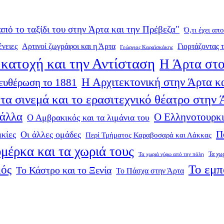
από το ταξίδι του στην Άρτα και την Πρέβεζα"
Ό,τι έχει απ
ένειες
Αρτινοί ζωγράφοι και η Άρτα
Γιορτάζοντας τ
Γεώργιος Καραϊσκάκης
κατοχή και την Αντίσταση
Η Άρτα στο
Η Αρχιτεκτονική στην Άρτα κα
ευθέρωση το 1881
τα σινεμά και το ερασιτεχνικό θέατρο στην
 άλλα
Ο Ελληνοτουρκι
Ο Αμβρακικός και τα λιμάνια του
Π
ικίες
Οι άλλες ομάδες
Περί Τμήματος Καραβοσαρά και Λάκκας
μέρκα και τα χωριά τους
Τα χω
Τα χωριά γύρω από την πόλη
Το εμπ
μός
Το Κάστρο και το Ξενία
Το Πάσχα στην Άρτα