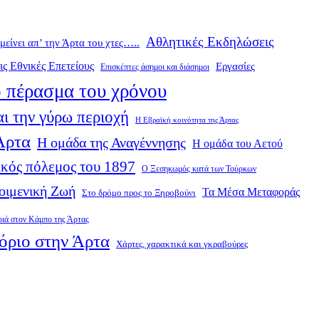
Αθλητικές Εκδηλώσεις
ομείνει απ’ την Άρτα του χτες…..
ις Εθνικές Επετείους
Εργασίες
Επισκέπτες άσημοι και διάσημοι
 πέρασμα του χρόνου
ι την γύρω περιοχή
Η Εβραϊκή κοινότητα της Άρτας
 Άρτα
Η ομάδα της Αναγέννησης
Η ομάδα του Αετού
κός πόλεμος του 1897
Ο Ξεσηκωμός κατά των Τούρκων
οιμενική Ζωή
Τα Μέσα Μεταφοράς
Στο δρόμο προς το Ξηροβούνι
ριά στον Κάμπο της Άρτας
όριο στην Άρτα
Χάρτες, χαρακτικά και γκραβούρες