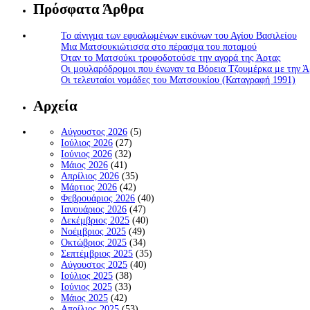
Πρόσφατα Άρθρα
Το αίνιγμα των εφυαλωμένων εικόνων του Αγίου Βασιλείου
Μια Ματσουκιώτισσα στο πέρασμα του ποταμού
Όταν το Ματσούκι τροφοδοτούσε την αγορά της Άρτας
Οι μουλαρόδρομοι που ένωναν τα Βόρεια Τζουμέρκα με την Ά
Οι τελευταίοι νομάδες του Ματσουκίου (Καταγραφή 1991)
Αρχεία
Αύγουστος 2026
(5)
Ιούλιος 2026
(27)
Ιούνιος 2026
(32)
Μάιος 2026
(41)
Απρίλιος 2026
(35)
Μάρτιος 2026
(42)
Φεβρουάριος 2026
(40)
Ιανουάριος 2026
(47)
Δεκέμβριος 2025
(40)
Νοέμβριος 2025
(49)
Οκτώβριος 2025
(34)
Σεπτέμβριος 2025
(35)
Αύγουστος 2025
(40)
Ιούλιος 2025
(38)
Ιούνιος 2025
(33)
Μάιος 2025
(42)
Απρίλιος 2025
(53)