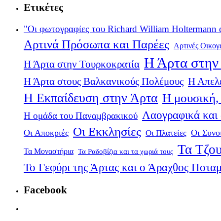
Ετικέτες
"Οι φωτογραφίες του Richard William Holtermann 
Αρτινά Πρόσωπα και Παρέες
Αρτινές Οικογ
Η Άρτα στην 
Η Άρτα στην Τουρκοκρατία
Η Άρτα στους Βαλκανικούς Πολέμους
Η Απελ
Η Εκπαίδευση στην Άρτα
Η μουσική, 
Λαογραφικά και
Η ομάδα του Παναμβρακικού
Οι Εκκλησίες
Οι Αποκριές
Οι Πλατείες
Οι Συνο
Τα Τζου
Τα Μοναστήρια
Τα Ραδοβίζια και τα χωριά τους
Το Γεφύρι της Άρτας και ο Άραχθος Ποτα
Facebook