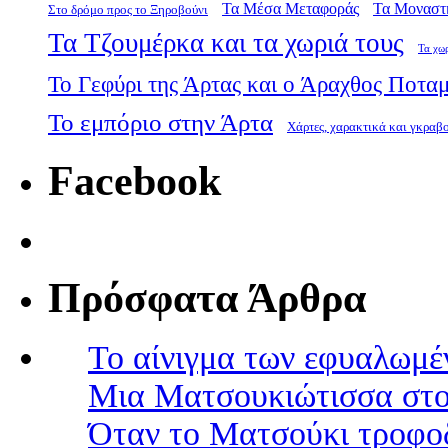
Τα Μέσα Μεταφοράς
Τα Μοναστ
Στο δρόμο προς το Ξηροβούνι
Τα Τζουμέρκα και τα χωριά τους
Τα χω
Το Γεφύρι της Άρτας και ο Άραχθος Ποτα
Το εμπόριο στην Άρτα
Χάρτες, χαρακτικά και γκραβ
Facebook
Πρόσφατα Άρθρα
Το αίνιγμα των εφυαλωμέ
Μια Ματσουκιώτισσα στο
Όταν το Ματσούκι τροφοδ