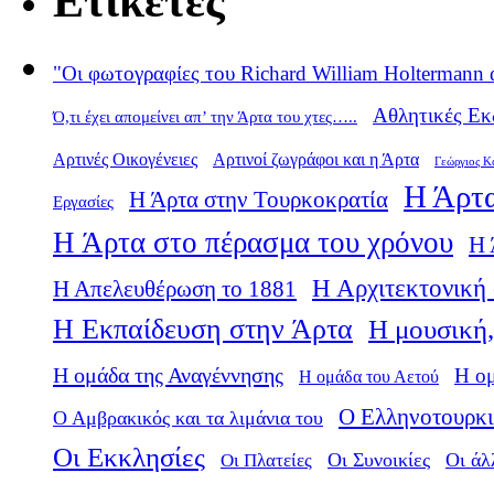
Ετικέτες
"Οι φωτογραφίες του Richard William Holtermann 
Αθλητικές Εκ
Ό,τι έχει απομείνει απ’ την Άρτα του χτες…..
Αρτινές Οικογένειες
Αρτινοί ζωγράφοι και η Άρτα
Γεώργιος Κ
Η Άρτα
Η Άρτα στην Τουρκοκρατία
Εργασίες
Η Άρτα στο πέρασμα του χρόνου
Η 
Η Αρχιτεκτονική 
Η Απελευθέρωση το 1881
Η Εκπαίδευση στην Άρτα
Η μουσική,
Η ομάδα της Αναγέννησης
Η ο
Η ομάδα του Αετού
Ο Ελληνοτουρκι
Ο Αμβρακικός και τα λιμάνια του
Οι Εκκλησίες
Οι Πλατείες
Οι Συνοικίες
Οι άλ