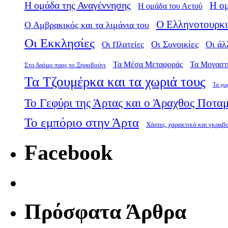
Η ομάδα της Αναγέννησης
Η ο
Η ομάδα του Αετού
Ο Ελληνοτουρκι
Ο Αμβρακικός και τα λιμάνια του
Οι Εκκλησίες
Οι Πλατείες
Οι Συνοικίες
Οι άλ
Τα Μέσα Μεταφοράς
Τα Μοναστ
Στο δρόμο προς το Ξηροβούνι
Τα Τζουμέρκα και τα χωριά τους
Τα χω
Το Γεφύρι της Άρτας και ο Άραχθος Ποτα
Το εμπόριο στην Άρτα
Χάρτες, χαρακτικά και γκραβ
Facebook
Πρόσφατα Άρθρα