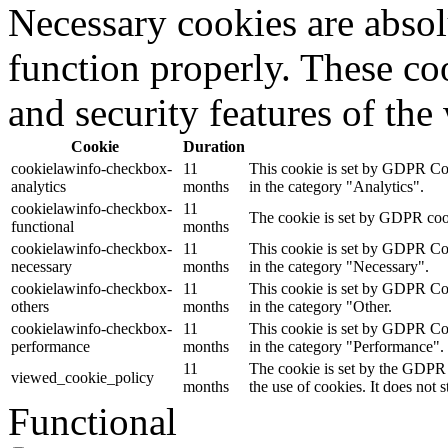
Necessary cookies are absolu
function properly. These coo
and security features of th
Cookie
Duration
cookielawinfo-checkbox-
11
This cookie is set by GDPR Cook
analytics
months
in the category "Analytics".
cookielawinfo-checkbox-
11
The cookie is set by GDPR cooki
functional
months
cookielawinfo-checkbox-
11
This cookie is set by GDPR Cook
necessary
months
in the category "Necessary".
cookielawinfo-checkbox-
11
This cookie is set by GDPR Cook
others
months
in the category "Other.
cookielawinfo-checkbox-
11
This cookie is set by GDPR Cook
performance
months
in the category "Performance".
11
The cookie is set by the GDPR 
viewed_cookie_policy
months
the use of cookies. It does not 
Functional