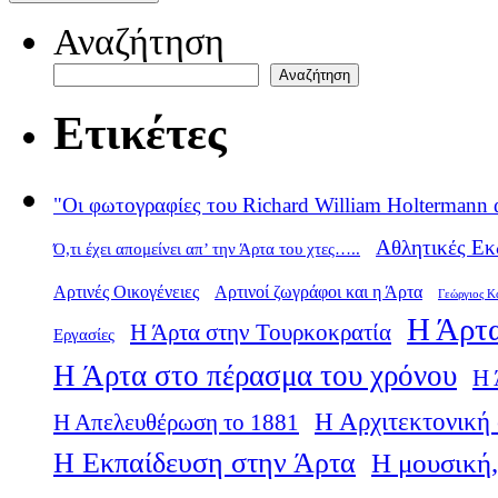
Αναζήτηση
Αναζήτηση
Ετικέτες
"Οι φωτογραφίες του Richard William Holtermann 
Αθλητικές Εκ
Ό,τι έχει απομείνει απ’ την Άρτα του χτες…..
Αρτινές Οικογένειες
Αρτινοί ζωγράφοι και η Άρτα
Γεώργιος Κ
Η Άρτα
Η Άρτα στην Τουρκοκρατία
Εργασίες
Η Άρτα στο πέρασμα του χρόνου
Η 
Η Αρχιτεκτονική 
Η Απελευθέρωση το 1881
Η Εκπαίδευση στην Άρτα
Η μουσική,