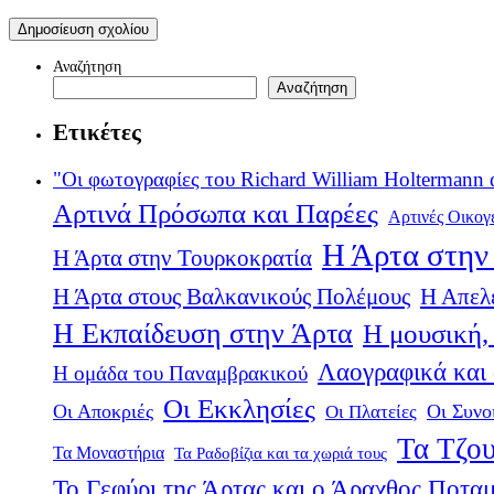
Αναζήτηση
Αναζήτηση
Ετικέτες
"Οι φωτογραφίες του Richard William Holtermann 
Αρτινά Πρόσωπα και Παρέες
Αρτινές Οικογ
Η Άρτα στην 
Η Άρτα στην Τουρκοκρατία
Η Άρτα στους Βαλκανικούς Πολέμους
Η Απελ
Η Εκπαίδευση στην Άρτα
Η μουσική, 
Λαογραφικά και
Η ομάδα του Παναμβρακικού
Οι Εκκλησίες
Οι Αποκριές
Οι Πλατείες
Οι Συνο
Τα Τζου
Τα Μοναστήρια
Τα Ραδοβίζια και τα χωριά τους
Το Γεφύρι της Άρτας και ο Άραχθος Ποτα