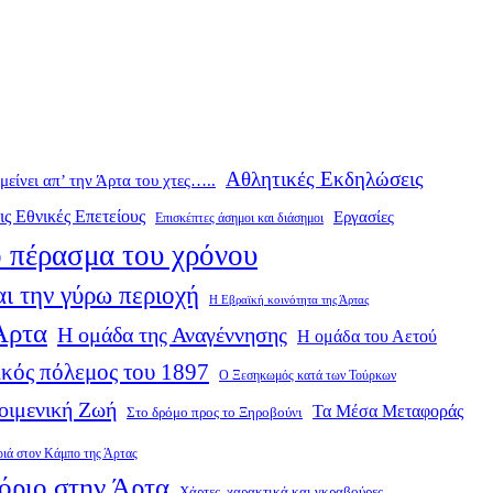
Αθλητικές Εκδηλώσεις
ομείνει απ’ την Άρτα του χτες…..
ις Εθνικές Επετείους
Εργασίες
Επισκέπτες άσημοι και διάσημοι
 πέρασμα του χρόνου
ι την γύρω περιοχή
Η Εβραϊκή κοινότητα της Άρτας
 Άρτα
Η ομάδα της Αναγέννησης
Η ομάδα του Αετού
κός πόλεμος του 1897
Ο Ξεσηκωμός κατά των Τούρκων
οιμενική Ζωή
Τα Μέσα Μεταφοράς
Στο δρόμο προς το Ξηροβούνι
ριά στον Κάμπο της Άρτας
όριο στην Άρτα
Χάρτες, χαρακτικά και γκραβούρες