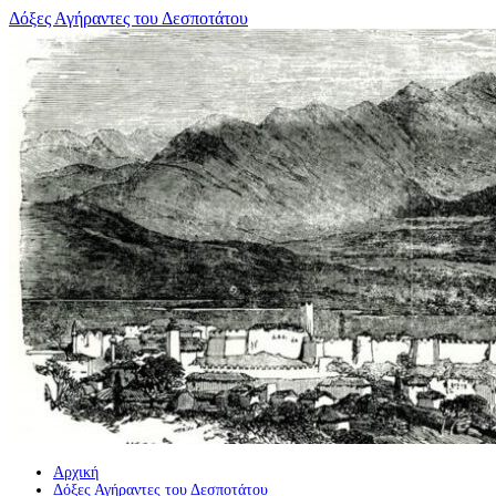
Μετάβαση
Δόξες Αγήραντες του Δεσποτάτου
σε
περιεχόμενο
Αρχική
Δόξες Αγήραντες του Δεσποτάτου