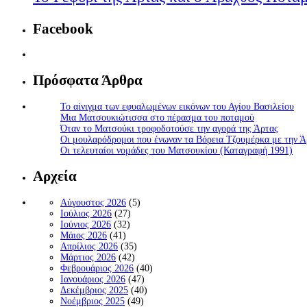
Facebook
Πρόσφατα Άρθρα
Το αίνιγμα των εφυαλωμένων εικόνων του Αγίου Βασιλείου
Μια Ματσουκιώτισσα στο πέρασμα του ποταμού
Όταν το Ματσούκι τροφοδοτούσε την αγορά της Άρτας
Οι μουλαρόδρομοι που ένωναν τα Βόρεια Τζουμέρκα με την Ά
Οι τελευταίοι νομάδες του Ματσουκίου (Καταγραφή 1991)
Αρχεία
Αύγουστος 2026
(5)
Ιούλιος 2026
(27)
Ιούνιος 2026
(32)
Μάιος 2026
(41)
Απρίλιος 2026
(35)
Μάρτιος 2026
(42)
Φεβρουάριος 2026
(40)
Ιανουάριος 2026
(47)
Δεκέμβριος 2025
(40)
Νοέμβριος 2025
(49)