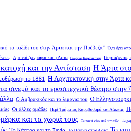
από το ταξίδι του στην Άρτα και την Πρέβεζα"
Ό,τι έχει απ
ένειες
Αρτινοί ζωγράφοι και η Άρτα
Γιορτάζοντας τ
Γεώργιος Καραϊσκάκης
κατοχή και την Αντίσταση
Η Άρτα στο
Η Αρχιτεκτονική στην Άρτα κα
ευθέρωση το 1881
τα σινεμά και το ερασιτεχνικό θέατρο στην
 άλλα
Ο Ελληνοτουρκι
Ο Αμβρακικός και τα λιμάνια του
Π
ικίες
Οι άλλες ομάδες
Περί Τμήματος Καραβοσαρά και Λάκκας
μέρκα και τα χωριά τους
Τα χω
Τα χωριά γύρω από την πόλη
Το εμπ
μός
Το Κάστρο και το Ξενία
Το Πάσχα στην Άρτα