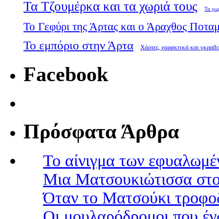
Τα Τζουμέρκα και τα χωριά τους
Τα χω
Το Γεφύρι της Άρτας και ο Άραχθος Ποτα
Το εμπόριο στην Άρτα
Χάρτες, χαρακτικά και γκραβ
Facebook
Πρόσφατα Άρθρα
Το αίνιγμα των εφυαλωμέ
Μια Ματσουκιώτισσα στο
Όταν το Ματσούκι τροφοδ
Οι μουλαρόδρομοι που έν