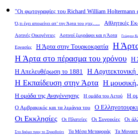
"Οι φωτογραφίες του Richard William Holtermann 
Αθλητικές Εκ
Ό,τι έχει απομείνει απ’ την Άρτα του χτες…..
Αρτινές Οικογένειες
Αρτινοί ζωγράφοι και η Άρτα
Γεώργιος Κ
Η Άρτα
Η Άρτα στην Τουρκοκρατία
Εργασίες
Η Άρτα στο πέρασμα του χρόνου
Η 
Η Αρχιτεκτονική 
Η Απελευθέρωση το 1881
Η Εκπαίδευση στην Άρτα
Η μουσική,
Η ομάδα της Αναγέννησης
Η ο
Η ομάδα του Αετού
Ο Ελληνοτουρκι
Ο Αμβρακικός και τα λιμάνια του
Οι Εκκλησίες
Οι Πλατείες
Οι Συνοικίες
Οι άλ
Τα Μέσα Μεταφοράς
Τα Μοναστ
Στο δρόμο προς το Ξηροβούνι