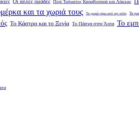
Π
ικίες
Οι άλλες ομάδες
Περί Τμήματος Καραβοσαρά και Λάκκας
μέρκα και τα χωριά τους
Τα χω
Τα χωριά γύρω από την πόλη
Το εμπ
μός
Το Κάστρο και το Ξενία
Το Πάσχα στην Άρτα
ρτα