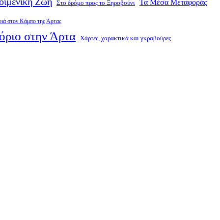
οιμενική Ζωή
Τα Μέσα Μεταφοράς
Στο δρόμο προς το Ξηροβούνι
ριά στον Κάμπο της Άρτας
όριο στην Άρτα
Χάρτες, χαρακτικά και γκραβούρες