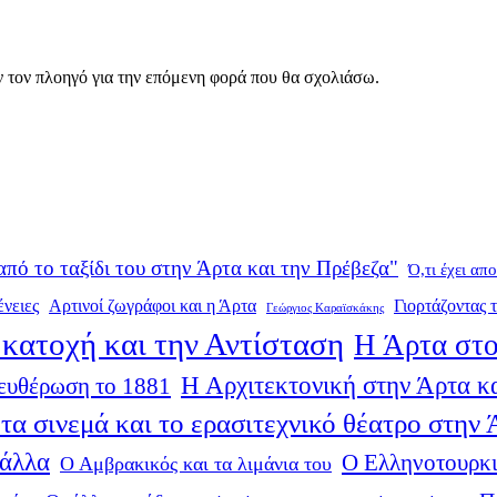
ν τον πλοηγό για την επόμενη φορά που θα σχολιάσω.
από το ταξίδι του στην Άρτα και την Πρέβεζα"
Ό,τι έχει απ
ένειες
Αρτινοί ζωγράφοι και η Άρτα
Γιορτάζοντας τ
Γεώργιος Καραϊσκάκης
κατοχή και την Αντίσταση
Η Άρτα στο
Η Αρχιτεκτονική στην Άρτα κα
ευθέρωση το 1881
τα σινεμά και το ερασιτεχνικό θέατρο στην
 άλλα
Ο Ελληνοτουρκι
Ο Αμβρακικός και τα λιμάνια του