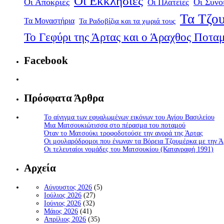
Οι Εκκλησίες
Οι Αποκριές
Οι Πλατείες
Οι Συνο
Τα Τζου
Τα Μοναστήρια
Τα Ραδοβίζια και τα χωριά τους
Το Γεφύρι της Άρτας και ο Άραχθος Ποτα
Facebook
Πρόσφατα Άρθρα
Το αίνιγμα των εφυαλωμένων εικόνων του Αγίου Βασιλείου
Μια Ματσουκιώτισσα στο πέρασμα του ποταμού
Όταν το Ματσούκι τροφοδοτούσε την αγορά της Άρτας
Οι μουλαρόδρομοι που ένωναν τα Βόρεια Τζουμέρκα με την Ά
Οι τελευταίοι νομάδες του Ματσουκίου (Καταγραφή 1991)
Αρχεία
Αύγουστος 2026
(5)
Ιούλιος 2026
(27)
Ιούνιος 2026
(32)
Μάιος 2026
(41)
Απρίλιος 2026
(35)