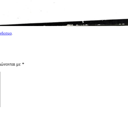
ύνδεσμο
.
ιώνονται με
*