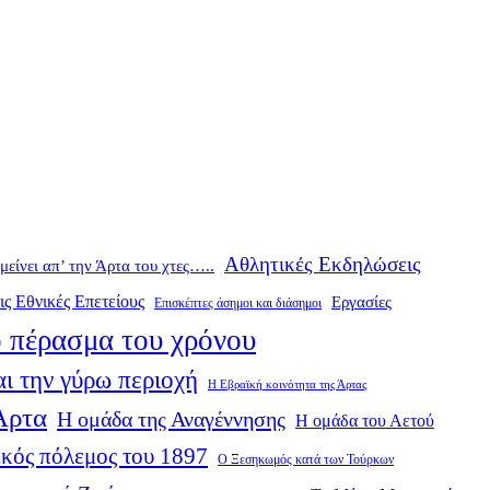
Αθλητικές Εκδηλώσεις
ομείνει απ’ την Άρτα του χτες…..
ις Εθνικές Επετείους
Εργασίες
Επισκέπτες άσημοι και διάσημοι
 πέρασμα του χρόνου
ι την γύρω περιοχή
Η Εβραϊκή κοινότητα της Άρτας
 Άρτα
Η ομάδα της Αναγέννησης
Η ομάδα του Αετού
κός πόλεμος του 1897
Ο Ξεσηκωμός κατά των Τούρκων