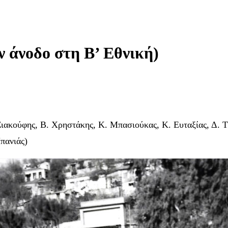
άνοδο στη Β’ Εθνική)
ιακούφης, Β. Χρηστάκης, Κ. Μπασιούκας, Κ. Ευταξίας, Δ. Τζ
πανιάς)