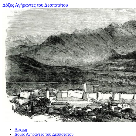
Μετάβαση
Δόξες Αγήραντες του Δεσποτάτου
σε
περιεχόμενο
Αρχική
Δόξες Αγήραντες του Δεσποτάτου