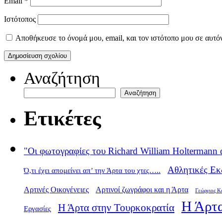
Email
*
Ιστότοπος
Αποθήκευσε το όνομά μου, email, και τον ιστότοπο μου σε αυτό
Αναζήτηση
Αναζήτηση
Ετικέτες
"Οι φωτογραφίες του Richard William Holtermann 
Αθλητικές Εκ
Ό,τι έχει απομείνει απ’ την Άρτα του χτες…..
Αρτινές Οικογένειες
Αρτινοί ζωγράφοι και η Άρτα
Γεώργιος Κ
Η Άρτα
Η Άρτα στην Τουρκοκρατία
Εργασίες