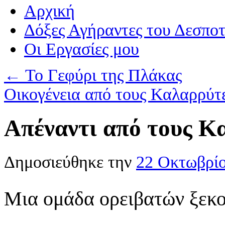
Αρχική
Δόξες Αγήραντες του Δεσπο
Οι Eργασίες μου
←
Το Γεφύρι της Πλάκας
Οικογένεια από τους Καλαρρύ
Απέναντι από τους 
Δημοσιεύθηκε την
22 Οκτωβρί
Μια ομάδα ορειβατών ξεκο