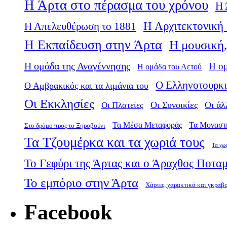
Η Άρτα στο πέρασμα του χρόνου
Η 
Η Αρχιτεκτονική 
Η Απελευθέρωση το 1881
Η Εκπαίδευση στην Άρτα
Η μουσική,
Η ομάδα της Αναγέννησης
Η ο
Η ομάδα του Αετού
Ο Ελληνοτουρκι
Ο Αμβρακικός και τα λιμάνια του
Οι Εκκλησίες
Οι Πλατείες
Οι Συνοικίες
Οι άλ
Τα Μέσα Μεταφοράς
Τα Μοναστ
Στο δρόμο προς το Ξηροβούνι
Τα Τζουμέρκα και τα χωριά τους
Τα χω
Το Γεφύρι της Άρτας και ο Άραχθος Ποτα
Το εμπόριο στην Άρτα
Χάρτες, χαρακτικά και γκραβ
Facebook