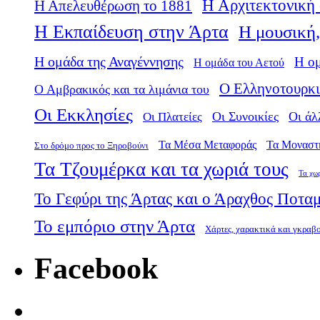
Η Αρχιτεκτονική 
Η Απελευθέρωση το 1881
Η Εκπαίδευση στην Άρτα
Η μουσική,
Η ομάδα της Αναγέννησης
Η ο
Η ομάδα του Αετού
Ο Ελληνοτουρκι
Ο Αμβρακικός και τα λιμάνια του
Οι Εκκλησίες
Οι Πλατείες
Οι Συνοικίες
Οι άλ
Τα Μέσα Μεταφοράς
Τα Μοναστ
Στο δρόμο προς το Ξηροβούνι
Τα Τζουμέρκα και τα χωριά τους
Τα χω
Το Γεφύρι της Άρτας και ο Άραχθος Ποτα
Το εμπόριο στην Άρτα
Χάρτες, χαρακτικά και γκραβ
Facebook