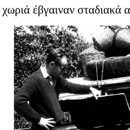
χωριά έβγαιναν σταδιακά 