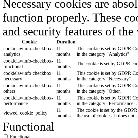
Necessary cookies are absolu
function properly. These coo
and security features of th
Cookie
Duration
cookielawinfo-checkbox-
11
This cookie is set by GDPR Cook
analytics
months
in the category "Analytics".
cookielawinfo-checkbox-
11
The cookie is set by GDPR cooki
functional
months
cookielawinfo-checkbox-
11
This cookie is set by GDPR Cook
necessary
months
in the category "Necessary".
cookielawinfo-checkbox-
11
This cookie is set by GDPR Cook
others
months
in the category "Other.
cookielawinfo-checkbox-
11
This cookie is set by GDPR Cook
performance
months
in the category "Performance".
11
The cookie is set by the GDPR 
viewed_cookie_policy
months
the use of cookies. It does not 
Functional
Functional