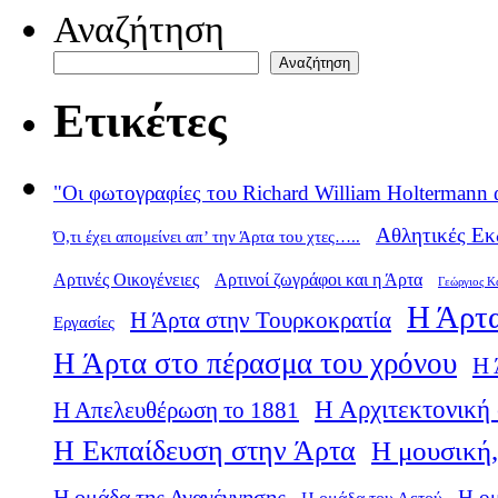
Αναζήτηση
Αναζήτηση
Ετικέτες
"Οι φωτογραφίες του Richard William Holtermann 
Αθλητικές Εκ
Ό,τι έχει απομείνει απ’ την Άρτα του χτες…..
Αρτινές Οικογένειες
Αρτινοί ζωγράφοι και η Άρτα
Γεώργιος Κ
Η Άρτα
Η Άρτα στην Τουρκοκρατία
Εργασίες
Η Άρτα στο πέρασμα του χρόνου
Η 
Η Αρχιτεκτονική 
Η Απελευθέρωση το 1881
Η Εκπαίδευση στην Άρτα
Η μουσική,
Η ομάδα της Αναγέννησης
Η ο