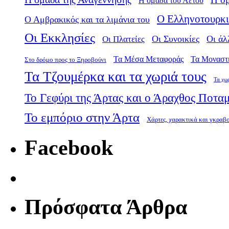
Η ομάδα του Αετού
Ο Ελληνοτουρκι
Ο Αμβρακικός και τα λιμάνια του
Οι Εκκλησίες
Οι Πλατείες
Οι Συνοικίες
Οι άλ
Τα Μέσα Μεταφοράς
Τα Μοναστ
Στο δρόμο προς το Ξηροβούνι
Τα Τζουμέρκα και τα χωριά τους
Τα χω
Το Γεφύρι της Άρτας και ο Άραχθος Ποτα
Το εμπόριο στην Άρτα
Χάρτες, χαρακτικά και γκραβ
Facebook
Πρόσφατα Άρθρα