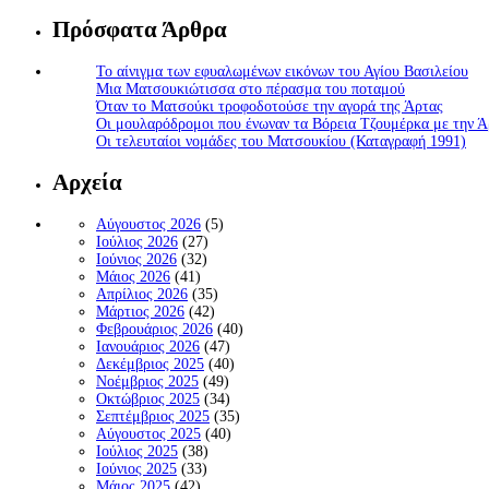
Πρόσφατα Άρθρα
Το αίνιγμα των εφυαλωμένων εικόνων του Αγίου Βασιλείου
Μια Ματσουκιώτισσα στο πέρασμα του ποταμού
Όταν το Ματσούκι τροφοδοτούσε την αγορά της Άρτας
Οι μουλαρόδρομοι που ένωναν τα Βόρεια Τζουμέρκα με την Ά
Οι τελευταίοι νομάδες του Ματσουκίου (Καταγραφή 1991)
Αρχεία
Αύγουστος 2026
(5)
Ιούλιος 2026
(27)
Ιούνιος 2026
(32)
Μάιος 2026
(41)
Απρίλιος 2026
(35)
Μάρτιος 2026
(42)
Φεβρουάριος 2026
(40)
Ιανουάριος 2026
(47)
Δεκέμβριος 2025
(40)
Νοέμβριος 2025
(49)
Οκτώβριος 2025
(34)
Σεπτέμβριος 2025
(35)
Αύγουστος 2025
(40)
Ιούλιος 2025
(38)
Ιούνιος 2025
(33)
Μάιος 2025
(42)