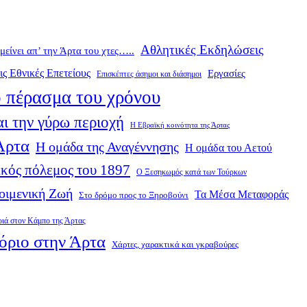
Αθλητικές Εκδηλώσεις
ομείνει απ’ την Άρτα του χτες…..
ις Εθνικές Επετείους
Εργασίες
Επισκέπτες άσημοι και διάσημοι
 πέρασμα του χρόνου
ι την γύρω περιοχή
Η Εβραϊκή κοινότητα της Άρτας
 Άρτα
Η ομάδα της Αναγέννησης
Η ομάδα του Αετού
κός πόλεμος του 1897
Ο Ξεσηκωμός κατά των Τούρκων
οιμενική Ζωή
Τα Μέσα Μεταφοράς
Στο δρόμο προς το Ξηροβούνι
ριά στον Κάμπο της Άρτας
όριο στην Άρτα
Χάρτες, χαρακτικά και γκραβούρες