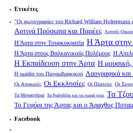
Ετικέτες
"Οι φωτογραφίες του Richard William Holtermann 
Αρτινά Πρόσωπα και Παρέες
Αρτινές Οικογ
Η Άρτα στην 
Η Άρτα στην Τουρκοκρατία
Η Άρτα στους Βαλκανικούς Πολέμους
Η Απελ
Η Εκπαίδευση στην Άρτα
Η μουσική, 
Λαογραφικά και
Η ομάδα του Παναμβρακικού
Οι Εκκλησίες
Οι Αποκριές
Οι Πλατείες
Οι Συνο
Τα Τζου
Τα Μοναστήρια
Τα Ραδοβίζια και τα χωριά τους
Το Γεφύρι της Άρτας και ο Άραχθος Ποτα
Facebook