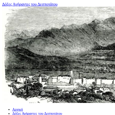
Μετάβαση
Δόξες Αγήραντες του Δεσποτάτου
σε
περιεχόμενο
Αρχική
Δόξες Αγήραντες του Δεσποτάτου