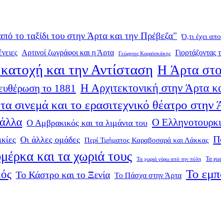
από το ταξίδι του στην Άρτα και την Πρέβεζα"
Ό,τι έχει απ
ένειες
Αρτινοί ζωγράφοι και η Άρτα
Γιορτάζοντας τ
Γεώργιος Καραϊσκάκης
κατοχή και την Αντίσταση
Η Άρτα στο
Η Αρχιτεκτονική στην Άρτα κα
ευθέρωση το 1881
τα σινεμά και το ερασιτεχνικό θέατρο στην
 άλλα
Ο Ελληνοτουρκι
Ο Αμβρακικός και τα λιμάνια του
Π
ικίες
Οι άλλες ομάδες
Περί Τμήματος Καραβοσαρά και Λάκκας
μέρκα και τα χωριά τους
Τα χω
Τα χωριά γύρω από την πόλη
Το εμπ
μός
Το Κάστρο και το Ξενία
Το Πάσχα στην Άρτα