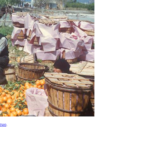
σμο
.