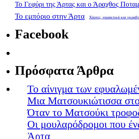
Το Γεφύρι της Άρτας και ο Άραχθος Ποτα
Το εμπόριο στην Άρτα
Χάρτες, χαρακτικά και γκραβ
Facebook
Πρόσφατα Άρθρα
Το αίνιγμα των εφυαλωμέ
Μια Ματσουκιώτισσα στο
Όταν το Ματσούκι τροφοδ
Οι μουλαρόδρομοι που έν
Άρτα