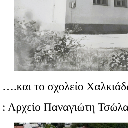
….και το σχολείο Χαλκιά
: Αρχείο Παναγιώτη Τσώλα