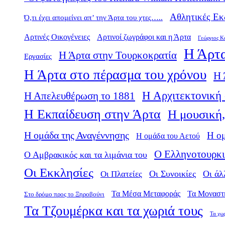
Αθλητικές Εκ
Ό,τι έχει απομείνει απ’ την Άρτα του χτες…..
Αρτινές Οικογένειες
Αρτινοί ζωγράφοι και η Άρτα
Γεώργιος Κ
Η Άρτα
Η Άρτα στην Τουρκοκρατία
Εργασίες
Η Άρτα στο πέρασμα του χρόνου
Η 
Η Αρχιτεκτονική 
Η Απελευθέρωση το 1881
Η Εκπαίδευση στην Άρτα
Η μουσική,
Η ομάδα της Αναγέννησης
Η ο
Η ομάδα του Αετού
Ο Ελληνοτουρκι
Ο Αμβρακικός και τα λιμάνια του
Οι Εκκλησίες
Οι Πλατείες
Οι Συνοικίες
Οι άλ
Τα Μέσα Μεταφοράς
Τα Μοναστ
Στο δρόμο προς το Ξηροβούνι
Τα Τζουμέρκα και τα χωριά τους
Τα χω