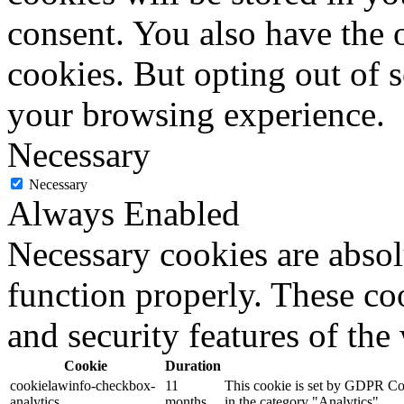
consent. You also have the o
cookies. But opting out of 
your browsing experience.
Necessary
Necessary
Always Enabled
Necessary cookies are absolu
function properly. These coo
and security features of th
Cookie
Duration
cookielawinfo-checkbox-
11
This cookie is set by GDPR Cook
analytics
months
in the category "Analytics".