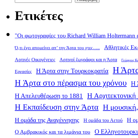
Ετικέτες
"Οι φωτογραφίες του Richard William Holtermann 
Αθλητικές Εκ
Ό,τι έχει απομείνει απ’ την Άρτα του χτες…..
Αρτινές Οικογένειες
Αρτινοί ζωγράφοι και η Άρτα
Γεώργιος Κ
Η Άρτα
Η Άρτα στην Τουρκοκρατία
Εργασίες
Η Άρτα στο πέρασμα του χρόνου
Η 
Η Αρχιτεκτονική 
Η Απελευθέρωση το 1881
Η Εκπαίδευση στην Άρτα
Η μουσική,
Η ομάδα της Αναγέννησης
Η ο
Η ομάδα του Αετού
Ο Ελληνοτουρκι
Ο Αμβρακικός και τα λιμάνια του