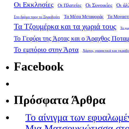
Οι Εκκλησίες
Οι Πλατείες
Οι Συνοικίες
Οι άλ
Τα Μέσα Μεταφοράς
Τα Μοναστ
Στο δρόμο προς το Ξηροβούνι
Τα Τζουμέρκα και τα χωριά τους
Τα χω
Το Γεφύρι της Άρτας και ο Άραχθος Ποτα
Το εμπόριο στην Άρτα
Χάρτες, χαρακτικά και γκραβ
Facebook
Πρόσφατα Άρθρα
Το αίνιγμα των εφυαλωμέ
Μια Ματσουκιώτισσα στο