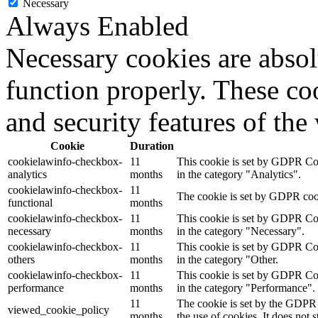
Necessary
Always Enabled
Necessary cookies are absolu
function properly. These coo
and security features of th
Cookie
Duration
cookielawinfo-checkbox-
11
This cookie is set by GDPR Cook
analytics
months
in the category "Analytics".
cookielawinfo-checkbox-
11
The cookie is set by GDPR cooki
functional
months
cookielawinfo-checkbox-
11
This cookie is set by GDPR Cook
necessary
months
in the category "Necessary".
cookielawinfo-checkbox-
11
This cookie is set by GDPR Cook
others
months
in the category "Other.
cookielawinfo-checkbox-
11
This cookie is set by GDPR Cook
performance
months
in the category "Performance".
11
The cookie is set by the GDPR 
viewed_cookie_policy
months
the use of cookies. It does not 