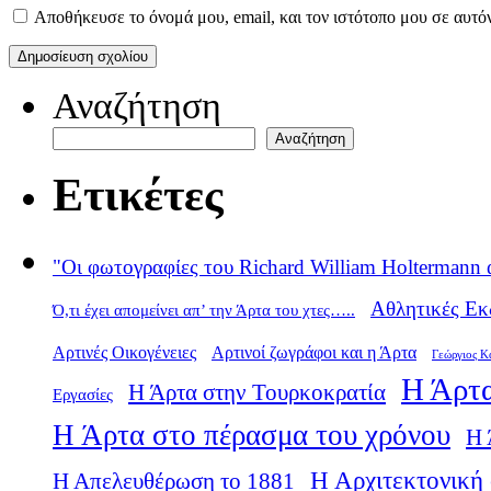
Αποθήκευσε το όνομά μου, email, και τον ιστότοπο μου σε αυτό
Αναζήτηση
Αναζήτηση
Ετικέτες
"Οι φωτογραφίες του Richard William Holtermann 
Αθλητικές Εκ
Ό,τι έχει απομείνει απ’ την Άρτα του χτες…..
Αρτινές Οικογένειες
Αρτινοί ζωγράφοι και η Άρτα
Γεώργιος Κ
Η Άρτα
Η Άρτα στην Τουρκοκρατία
Εργασίες
Η Άρτα στο πέρασμα του χρόνου
Η 
Η Αρχιτεκτονική 
Η Απελευθέρωση το 1881