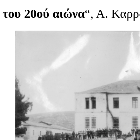
του 20ού αιώνα
“, Α. Καρρ