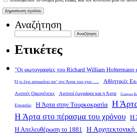
Αναζήτηση
Αναζήτηση
Ετικέτες
"Οι φωτογραφίες του Richard William Holtermann 
Αθλητικές Εκ
Ό,τι έχει απομείνει απ’ την Άρτα του χτες…..
Αρτινές Οικογένειες
Αρτινοί ζωγράφοι και η Άρτα
Γεώργιος Κ
Η Άρτα
Η Άρτα στην Τουρκοκρατία
Εργασίες
Η Άρτα στο πέρασμα του χρόνου
Η 
Η Αρχιτεκτονική 
Η Απελευθέρωση το 1881