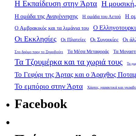
Η Εκπαίδευση στην Άρτα
Η μουσική,
Η ομάδα της Αναγέννησης
Η ο
Η ομάδα του Αετού
Ο Ελληνοτουρκι
Ο Αμβρακικός και τα λιμάνια του
Οι Εκκλησίες
Οι Πλατείες
Οι Συνοικίες
Οι άλ
Τα Μέσα Μεταφοράς
Τα Μοναστ
Στο δρόμο προς το Ξηροβούνι
Τα Τζουμέρκα και τα χωριά τους
Τα χω
Το Γεφύρι της Άρτας και ο Άραχθος Ποτα
Το εμπόριο στην Άρτα
Χάρτες, χαρακτικά και γκραβ
Facebook