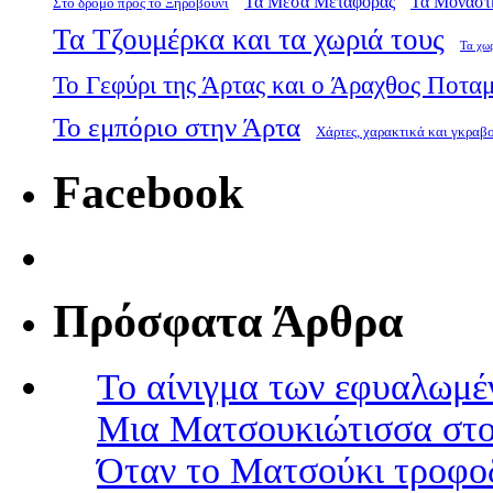
Τα Μέσα Μεταφοράς
Τα Μοναστ
Στο δρόμο προς το Ξηροβούνι
Τα Τζουμέρκα και τα χωριά τους
Τα χω
Το Γεφύρι της Άρτας και ο Άραχθος Ποτα
Το εμπόριο στην Άρτα
Χάρτες, χαρακτικά και γκραβ
Facebook
Πρόσφατα Άρθρα
Το αίνιγμα των εφυαλωμέ
Μια Ματσουκιώτισσα στο
Όταν το Ματσούκι τροφοδ