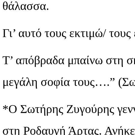
θάλασσα.
Γι’ αυτό τους εκτιμώ/ τους
Τ’ απόβραδα μπαίνω στη σκ
μεγάλη σοφία τους….” (Σ
*Ο Σωτήρης Ζυγούρης γενν
στη Ροδαυγή Άρτας. Ανήκε 