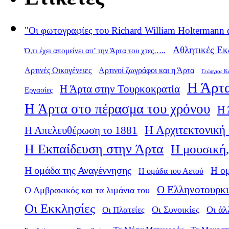
"Οι φωτογραφίες του Richard William Holtermann 
Αθλητικές Εκ
Ό,τι έχει απομείνει απ’ την Άρτα του χτες…..
Αρτινές Οικογένειες
Αρτινοί ζωγράφοι και η Άρτα
Γεώργιος Κ
Η Άρτα
Η Άρτα στην Τουρκοκρατία
Εργασίες
Η Άρτα στο πέρασμα του χρόνου
Η 
Η Αρχιτεκτονική 
Η Απελευθέρωση το 1881
Η Εκπαίδευση στην Άρτα
Η μουσική,
Η ομάδα της Αναγέννησης
Η ο
Η ομάδα του Αετού
Ο Ελληνοτουρκι
Ο Αμβρακικός και τα λιμάνια του
Οι Εκκλησίες
Οι Πλατείες
Οι Συνοικίες
Οι άλ