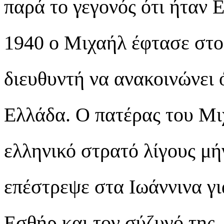
παρά το γεγονός ότι ήταν 
1940 ο Μιχαήλ έφτασε στο 
διευθυντή να ανακοινώνει ό
Ελλάδα. Ο πατέρας του Μι
ελληνικό στρατό λίγους μή
επέστρεψε στα Ιωάννινα γι
Εσθήρ και τον σύζυγό της,