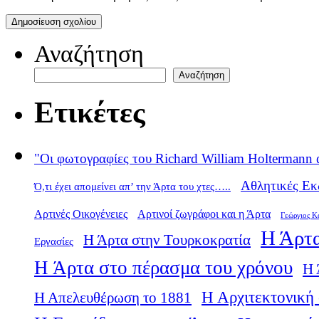
Αναζήτηση
Αναζήτηση
Ετικέτες
"Οι φωτογραφίες του Richard William Holtermann 
Αθλητικές Εκ
Ό,τι έχει απομείνει απ’ την Άρτα του χτες…..
Αρτινές Οικογένειες
Αρτινοί ζωγράφοι και η Άρτα
Γεώργιος Κ
Η Άρτα
Η Άρτα στην Τουρκοκρατία
Εργασίες
Η Άρτα στο πέρασμα του χρόνου
Η 
Η Αρχιτεκτονική 
Η Απελευθέρωση το 1881