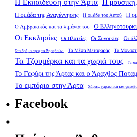
Η Εκπαίδευση στην Άρτα
Η μουσική,
Η ομάδα της Αναγέννησης
Η ο
Η ομάδα του Αετού
Ο Ελληνοτουρκι
Ο Αμβρακικός και τα λιμάνια του
Οι Εκκλησίες
Οι Πλατείες
Οι Συνοικίες
Οι άλ
Τα Μέσα Μεταφοράς
Τα Μοναστ
Στο δρόμο προς το Ξηροβούνι
Τα Τζουμέρκα και τα χωριά τους
Τα χω
Το Γεφύρι της Άρτας και ο Άραχθος Ποτα
Το εμπόριο στην Άρτα
Χάρτες, χαρακτικά και γκραβ
Facebook