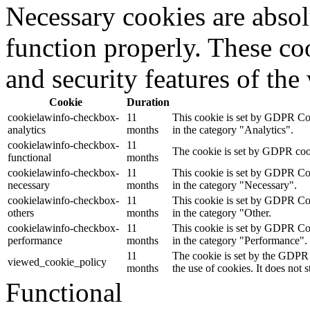
Necessary cookies are absolu
function properly. These coo
and security features of th
Cookie
Duration
cookielawinfo-checkbox-
11
This cookie is set by GDPR Cook
analytics
months
in the category "Analytics".
cookielawinfo-checkbox-
11
The cookie is set by GDPR cooki
functional
months
cookielawinfo-checkbox-
11
This cookie is set by GDPR Cook
necessary
months
in the category "Necessary".
cookielawinfo-checkbox-
11
This cookie is set by GDPR Cook
others
months
in the category "Other.
cookielawinfo-checkbox-
11
This cookie is set by GDPR Cook
performance
months
in the category "Performance".
11
The cookie is set by the GDPR 
viewed_cookie_policy
months
the use of cookies. It does not 
Functional