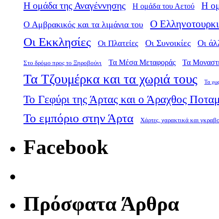
Η ομάδα της Αναγέννησης
Η ο
Η ομάδα του Αετού
Ο Ελληνοτουρκι
Ο Αμβρακικός και τα λιμάνια του
Οι Εκκλησίες
Οι Πλατείες
Οι Συνοικίες
Οι άλ
Τα Μέσα Μεταφοράς
Τα Μοναστ
Στο δρόμο προς το Ξηροβούνι
Τα Τζουμέρκα και τα χωριά τους
Τα χω
Το Γεφύρι της Άρτας και ο Άραχθος Ποτα
Το εμπόριο στην Άρτα
Χάρτες, χαρακτικά και γκραβ
Facebook
Πρόσφατα Άρθρα