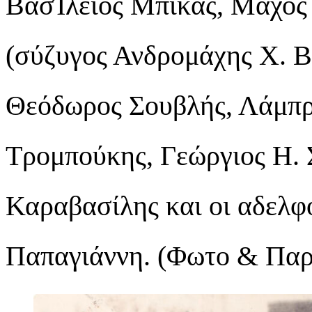
ΒασΊλειος Μπίκας, Μάχος 
(σύζυγος Ανδρομάχης Χ. Β
Θεόδωρος Σουβλής, Λάμπρ
Τρομπούκης, Γεώργιος Η. 
Καραβασίλης και οι αδελφ
Παπαγιάννη. (Φωτο & Παρ