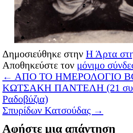
Δημοσιεύθηκε στην
Η Άρτα στη
Αποθηκεύστε τον
μόνιμο σύνδε
←
ΑΠΟ ΤΟ ΗΜΕΡΟΛΟΓΙΟ Β
ΚΩΤΣΑΚΗ ΠΑΝΤΕΛΗ (21 συνέχε
Ραδοβύζια)
Σπυρίδων Κατσούδας
→
Αφήστε μια απάντηση