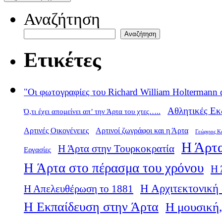
Αναζήτηση
Αναζήτηση
Ετικέτες
"Οι φωτογραφίες του Richard William Holtermann 
Αθλητικές Εκ
Ό,τι έχει απομείνει απ’ την Άρτα του χτες…..
Αρτινές Οικογένειες
Αρτινοί ζωγράφοι και η Άρτα
Γεώργιος Κ
Η Άρτα
Η Άρτα στην Τουρκοκρατία
Εργασίες
Η Άρτα στο πέρασμα του χρόνου
Η 
Η Αρχιτεκτονική 
Η Απελευθέρωση το 1881
Η Εκπαίδευση στην Άρτα
Η μουσική,