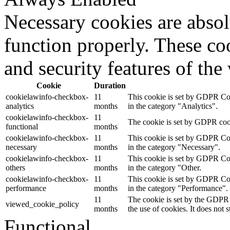
Necessary cookies are absolu
function properly. These coo
and security features of th
Cookie
Duration
cookielawinfo-checkbox-
11
This cookie is set by GDPR Cook
analytics
months
in the category "Analytics".
cookielawinfo-checkbox-
11
The cookie is set by GDPR cooki
functional
months
cookielawinfo-checkbox-
11
This cookie is set by GDPR Cook
necessary
months
in the category "Necessary".
cookielawinfo-checkbox-
11
This cookie is set by GDPR Cook
others
months
in the category "Other.
cookielawinfo-checkbox-
11
This cookie is set by GDPR Cook
performance
months
in the category "Performance".
11
The cookie is set by the GDPR 
viewed_cookie_policy
months
the use of cookies. It does not 
Functional