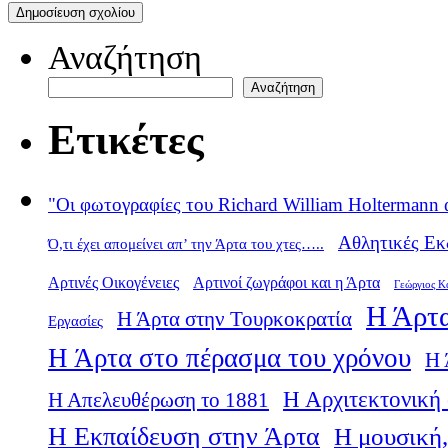
Αναζήτηση
Αναζήτηση
Ετικέτες
"Οι φωτογραφίες του Richard William Holtermann 
Αθλητικές Εκ
Ό,τι έχει απομείνει απ’ την Άρτα του χτες…..
Αρτινές Οικογένειες
Αρτινοί ζωγράφοι και η Άρτα
Γεώργιος Κ
Η Άρτα
Η Άρτα στην Τουρκοκρατία
Εργασίες
Η Άρτα στο πέρασμα του χρόνου
Η 
Η Αρχιτεκτονική 
Η Απελευθέρωση το 1881
Η Εκπαίδευση στην Άρτα
Η μουσική,