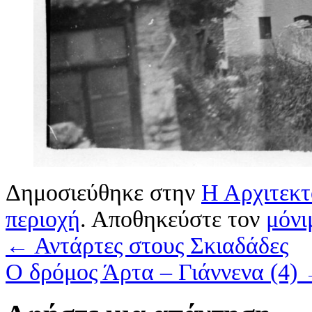
Δημοσιεύθηκε στην
Η Αρχιτεκτ
περιοχή
. Αποθηκεύστε τον
μόνι
←
Αντάρτες στους Σκιαδάδες
Ο δρόμος Άρτα – Γιάννενα (4)