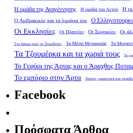
Η ομάδα της Αναγέννησης
Η ο
Η ομάδα του Αετού
Ο Ελληνοτουρκι
Ο Αμβρακικός και τα λιμάνια του
Οι Εκκλησίες
Οι Πλατείες
Οι Συνοικίες
Οι άλ
Τα Μέσα Μεταφοράς
Τα Μοναστ
Στο δρόμο προς το Ξηροβούνι
Τα Τζουμέρκα και τα χωριά τους
Τα χω
Το Γεφύρι της Άρτας και ο Άραχθος Ποτα
Το εμπόριο στην Άρτα
Χάρτες, χαρακτικά και γκραβ
Facebook
Πρόσφατα Άρθρα