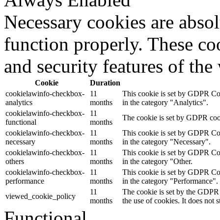
Necessary cookies are absolu
function properly. These coo
and security features of th
Cookie
Duration
cookielawinfo-checkbox-
11
This cookie is set by GDPR Cook
analytics
months
in the category "Analytics".
cookielawinfo-checkbox-
11
The cookie is set by GDPR cooki
functional
months
cookielawinfo-checkbox-
11
This cookie is set by GDPR Cook
necessary
months
in the category "Necessary".
cookielawinfo-checkbox-
11
This cookie is set by GDPR Cook
others
months
in the category "Other.
cookielawinfo-checkbox-
11
This cookie is set by GDPR Cook
performance
months
in the category "Performance".
11
The cookie is set by the GDPR 
viewed_cookie_policy
months
the use of cookies. It does not 
Functional