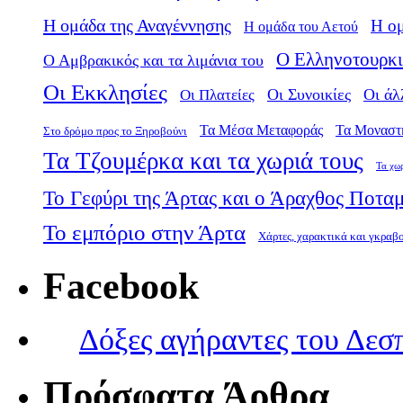
Η ομάδα της Αναγέννησης
Η ο
Η ομάδα του Αετού
Ο Ελληνοτουρκι
Ο Αμβρακικός και τα λιμάνια του
Οι Εκκλησίες
Οι Πλατείες
Οι Συνοικίες
Οι άλ
Τα Μέσα Μεταφοράς
Τα Μοναστ
Στο δρόμο προς το Ξηροβούνι
Τα Τζουμέρκα και τα χωριά τους
Τα χω
Το Γεφύρι της Άρτας και ο Άραχθος Ποτα
Το εμπόριο στην Άρτα
Χάρτες, χαρακτικά και γκραβ
Facebook
Δόξες αγήραντες του Δεσ
Πρόσφατα Άρθρα