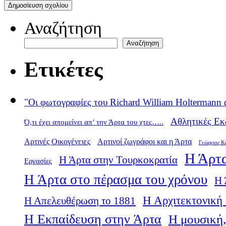
Αναζήτηση
Αναζήτηση
Ετικέτες
"Οι φωτογραφίες του Richard William Holtermann 
Αθλητικές Εκ
Ό,τι έχει απομείνει απ’ την Άρτα του χτες…..
Αρτινές Οικογένειες
Αρτινοί ζωγράφοι και η Άρτα
Γεώργιος Κ
Η Άρτα
Η Άρτα στην Τουρκοκρατία
Εργασίες
Η Άρτα στο πέρασμα του χρόνου
Η 
Η Αρχιτεκτονική 
Η Απελευθέρωση το 1881
Η Εκπαίδευση στην Άρτα
Η μουσική,