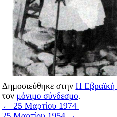
Δημοσιεύθηκε στην
Η Εβραϊκή 
τον
μόνιμο σύνδεσμο
.
←
25 Μαρτίου 1974
25 Μαρτίου 1954
→