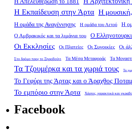
Η Αρχιτεκτονική 
Η Απελευθέρωση το 1881
Η Εκπαίδευση στην Άρτα
Η μουσική,
Η ομάδα της Αναγέννησης
Η ο
Η ομάδα του Αετού
Ο Ελληνοτουρκι
Ο Αμβρακικός και τα λιμάνια του
Οι Εκκλησίες
Οι Πλατείες
Οι Συνοικίες
Οι άλ
Τα Μέσα Μεταφοράς
Τα Μοναστ
Στο δρόμο προς το Ξηροβούνι
Τα Τζουμέρκα και τα χωριά τους
Τα χω
Το Γεφύρι της Άρτας και ο Άραχθος Ποτα
Το εμπόριο στην Άρτα
Χάρτες, χαρακτικά και γκραβ
Facebook