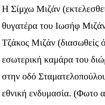
H Σίμχω Μιζάν (εκτελεσθε
θυγατέρα του Ιωσήφ Μιζάν
Τζάκος Μιζάν (διασωθείς ό
εσωτερική καμάρα του διώ
στην οδό Σταματελοπούλου
εθνική ενδυμασία. (Φωτο α