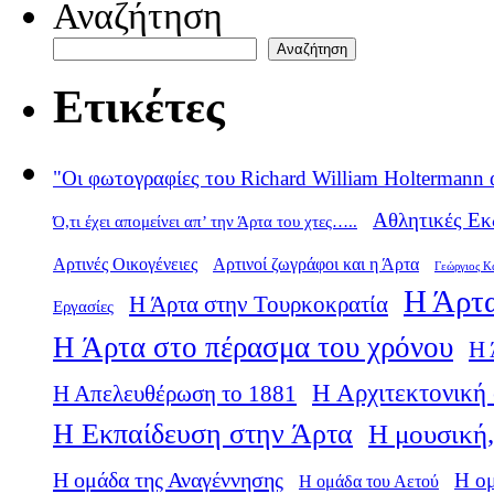
Αναζήτηση
Αναζήτηση
Ετικέτες
"Οι φωτογραφίες του Richard William Holtermann 
Αθλητικές Εκ
Ό,τι έχει απομείνει απ’ την Άρτα του χτες…..
Αρτινές Οικογένειες
Αρτινοί ζωγράφοι και η Άρτα
Γεώργιος Κ
Η Άρτα
Η Άρτα στην Τουρκοκρατία
Εργασίες
Η Άρτα στο πέρασμα του χρόνου
Η 
Η Αρχιτεκτονική 
Η Απελευθέρωση το 1881
Η Εκπαίδευση στην Άρτα
Η μουσική,
Η ομάδα της Αναγέννησης
Η ο
Η ομάδα του Αετού