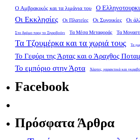
Ο Ελληνοτουρκι
Ο Αμβρακικός και τα λιμάνια του
Οι Εκκλησίες
Οι Πλατείες
Οι Συνοικίες
Οι άλ
Τα Μέσα Μεταφοράς
Τα Μοναστ
Στο δρόμο προς το Ξηροβούνι
Τα Τζουμέρκα και τα χωριά τους
Τα χω
Το Γεφύρι της Άρτας και ο Άραχθος Ποτα
Το εμπόριο στην Άρτα
Χάρτες, χαρακτικά και γκραβ
Facebook
Πρόσφατα Άρθρα