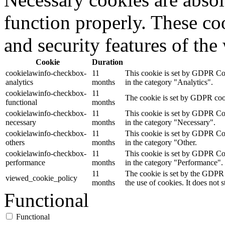
function properly. These coo
and security features of th
Cookie
Duration
cookielawinfo-checkbox-
11
This cookie is set by GDPR Cook
analytics
months
in the category "Analytics".
cookielawinfo-checkbox-
11
The cookie is set by GDPR cooki
functional
months
cookielawinfo-checkbox-
11
This cookie is set by GDPR Cook
necessary
months
in the category "Necessary".
cookielawinfo-checkbox-
11
This cookie is set by GDPR Cook
others
months
in the category "Other.
cookielawinfo-checkbox-
11
This cookie is set by GDPR Cook
performance
months
in the category "Performance".
11
The cookie is set by the GDPR 
viewed_cookie_policy
months
the use of cookies. It does not 
Functional
Functional