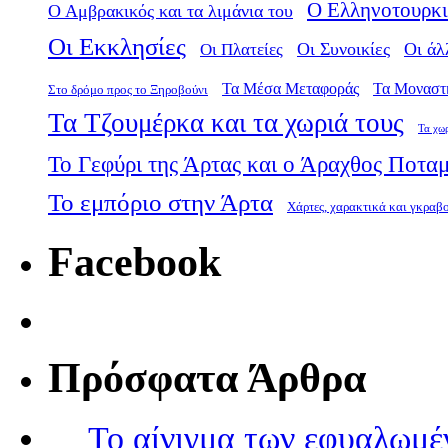
Ο Ελληνοτουρκι
Ο Αμβρακικός και τα λιμάνια του
Οι Εκκλησίες
Οι Πλατείες
Οι Συνοικίες
Οι άλ
Τα Μέσα Μεταφοράς
Τα Μοναστ
Στο δρόμο προς το Ξηροβούνι
Τα Τζουμέρκα και τα χωριά τους
Τα χω
Το Γεφύρι της Άρτας και ο Άραχθος Ποτα
Το εμπόριο στην Άρτα
Χάρτες, χαρακτικά και γκραβ
Facebook
Πρόσφατα Άρθρα
Το αίνιγμα των εφυαλωμέ