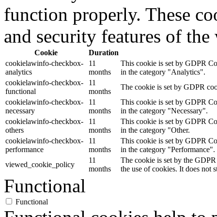
function properly. These coo
and security features of th
Cookie
Duration
cookielawinfo-checkbox-
11
This cookie is set by GDPR Cook
analytics
months
in the category "Analytics".
cookielawinfo-checkbox-
11
The cookie is set by GDPR cooki
functional
months
cookielawinfo-checkbox-
11
This cookie is set by GDPR Cook
necessary
months
in the category "Necessary".
cookielawinfo-checkbox-
11
This cookie is set by GDPR Cook
others
months
in the category "Other.
cookielawinfo-checkbox-
11
This cookie is set by GDPR Cook
performance
months
in the category "Performance".
11
The cookie is set by the GDPR 
viewed_cookie_policy
months
the use of cookies. It does not 
Functional
Functional