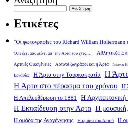
Αναζήτηση
Ετικέτες
"Οι φωτογραφίες του Richard William Holtermann 
Αθλητικές Εκ
Ό,τι έχει απομείνει απ’ την Άρτα του χτες…..
Αρτινές Οικογένειες
Αρτινοί ζωγράφοι και η Άρτα
Γεώργιος Κ
Η Άρτα
Η Άρτα στην Τουρκοκρατία
Εργασίες
Η Άρτα στο πέρασμα του χρόνου
Η 
Η Αρχιτεκτονική 
Η Απελευθέρωση το 1881
Η Εκπαίδευση στην Άρτα
Η μουσική,
Η ομάδα της Αναγέννησης
Η ο
Η ομάδα του Αετού