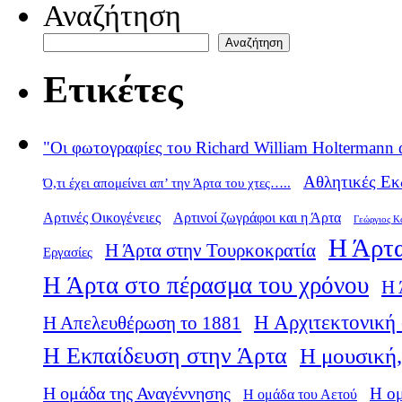
Αναζήτηση
Αναζήτηση
Ετικέτες
"Οι φωτογραφίες του Richard William Holtermann 
Αθλητικές Εκ
Ό,τι έχει απομείνει απ’ την Άρτα του χτες…..
Αρτινές Οικογένειες
Αρτινοί ζωγράφοι και η Άρτα
Γεώργιος Κ
Η Άρτα
Η Άρτα στην Τουρκοκρατία
Εργασίες
Η Άρτα στο πέρασμα του χρόνου
Η 
Η Αρχιτεκτονική 
Η Απελευθέρωση το 1881
Η Εκπαίδευση στην Άρτα
Η μουσική,
Η ομάδα της Αναγέννησης
Η ο
Η ομάδα του Αετού