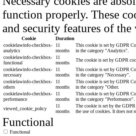
Necessary cookies are absolu
function properly. These coo
and security features of th
Cookie
Duration
cookielawinfo-checkbox-
11
This cookie is set by GDPR Cook
analytics
months
in the category "Analytics".
cookielawinfo-checkbox-
11
The cookie is set by GDPR cooki
functional
months
cookielawinfo-checkbox-
11
This cookie is set by GDPR Cook
necessary
months
in the category "Necessary".
cookielawinfo-checkbox-
11
This cookie is set by GDPR Cook
others
months
in the category "Other.
cookielawinfo-checkbox-
11
This cookie is set by GDPR Cook
performance
months
in the category "Performance".
11
The cookie is set by the GDPR 
viewed_cookie_policy
months
the use of cookies. It does not 
Functional
Functional