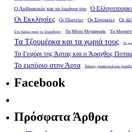
Ο Ελληνοτουρκι
Ο Αμβρακικός και τα λιμάνια του
Οι Εκκλησίες
Οι Πλατείες
Οι Συνοικίες
Οι άλ
Τα Μέσα Μεταφοράς
Τα Μοναστ
Στο δρόμο προς το Ξηροβούνι
Τα Τζουμέρκα και τα χωριά τους
Τα χω
Το Γεφύρι της Άρτας και ο Άραχθος Ποτα
Το εμπόριο στην Άρτα
Χάρτες, χαρακτικά και γκραβ
Facebook
Πρόσφατα Άρθρα