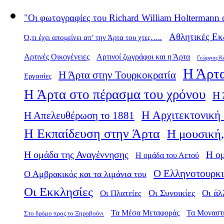
"Οι φωτογραφίες του Richard William Holtermann 
Αθλητικές Εκ
Ό,τι έχει απομείνει απ’ την Άρτα του χτες…..
Αρτινές Οικογένειες
Αρτινοί ζωγράφοι και η Άρτα
Γεώργιος Κ
Η Άρτα
Η Άρτα στην Τουρκοκρατία
Εργασίες
Η Άρτα στο πέρασμα του χρόνου
Η 
Η Αρχιτεκτονική 
Η Απελευθέρωση το 1881
Η Εκπαίδευση στην Άρτα
Η μουσική,
Η ομάδα της Αναγέννησης
Η ο
Η ομάδα του Αετού
Ο Ελληνοτουρκι
Ο Αμβρακικός και τα λιμάνια του
Οι Εκκλησίες
Οι Πλατείες
Οι Συνοικίες
Οι άλ
Τα Μέσα Μεταφοράς
Τα Μοναστ
Στο δρόμο προς το Ξηροβούνι