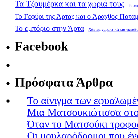
Τα Τζουμέρκα και τα χωριά τους
Τα χω
Το Γεφύρι της Άρτας και ο Άραχθος Ποτα
Το εμπόριο στην Άρτα
Χάρτες, χαρακτικά και γκραβ
Facebook
Πρόσφατα Άρθρα
Το αίνιγμα των εφυαλωμέ
Μια Ματσουκιώτισσα στο
Όταν το Ματσούκι τροφοδ
Οι μουλαρόδρομοι που έν