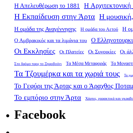
Η Αρχιτεκτονική 
Η Απελευθέρωση το 1881
Η Εκπαίδευση στην Άρτα
Η μουσική,
Η ομάδα της Αναγέννησης
Η ο
Η ομάδα του Αετού
Ο Ελληνοτουρκι
Ο Αμβρακικός και τα λιμάνια του
Οι Εκκλησίες
Οι Πλατείες
Οι Συνοικίες
Οι άλ
Τα Μέσα Μεταφοράς
Τα Μοναστ
Στο δρόμο προς το Ξηροβούνι
Τα Τζουμέρκα και τα χωριά τους
Τα χω
Το Γεφύρι της Άρτας και ο Άραχθος Ποτα
Το εμπόριο στην Άρτα
Χάρτες, χαρακτικά και γκραβ
Facebook