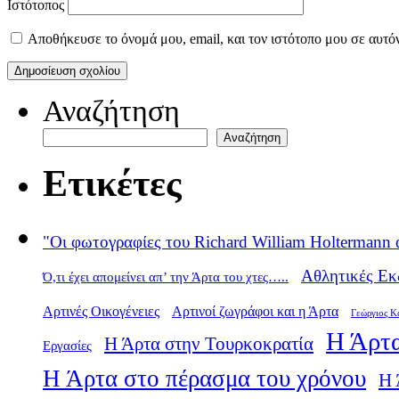
Ιστότοπος
Αποθήκευσε το όνομά μου, email, και τον ιστότοπο μου σε αυτό
Αναζήτηση
Αναζήτηση
Ετικέτες
"Οι φωτογραφίες του Richard William Holtermann 
Αθλητικές Εκ
Ό,τι έχει απομείνει απ’ την Άρτα του χτες…..
Αρτινές Οικογένειες
Αρτινοί ζωγράφοι και η Άρτα
Γεώργιος Κ
Η Άρτα
Η Άρτα στην Τουρκοκρατία
Εργασίες
Η Άρτα στο πέρασμα του χρόνου
Η 