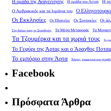
Η ομάδα της Αναγέννησης
Η ο
Η ομάδα του Αετού
Ο Ελληνοτουρκι
Ο Αμβρακικός και τα λιμάνια του
Οι Εκκλησίες
Οι Πλατείες
Οι Συνοικίες
Οι άλ
Τα Μέσα Μεταφοράς
Τα Μοναστ
Στο δρόμο προς το Ξηροβούνι
Τα Τζουμέρκα και τα χωριά τους
Τα χω
Το Γεφύρι της Άρτας και ο Άραχθος Ποτα
Το εμπόριο στην Άρτα
Χάρτες, χαρακτικά και γκραβ
Facebook
Πρόσφατα Άρθρα