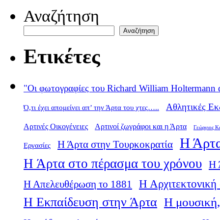
Αναζήτηση
Αναζήτηση
Ετικέτες
"Οι φωτογραφίες του Richard William Holtermann 
Αθλητικές Εκ
Ό,τι έχει απομείνει απ’ την Άρτα του χτες…..
Αρτινές Οικογένειες
Αρτινοί ζωγράφοι και η Άρτα
Γεώργιος Κ
Η Άρτα
Η Άρτα στην Τουρκοκρατία
Εργασίες
Η Άρτα στο πέρασμα του χρόνου
Η 
Η Αρχιτεκτονική 
Η Απελευθέρωση το 1881
Η Εκπαίδευση στην Άρτα
Η μουσική,