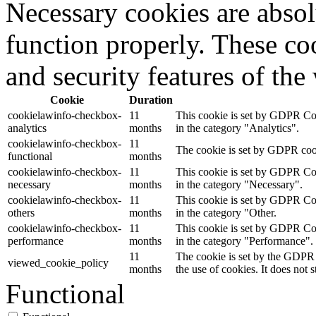
Necessary cookies are absolu
function properly. These coo
and security features of th
Cookie
Duration
cookielawinfo-checkbox-
11
This cookie is set by GDPR Cook
analytics
months
in the category "Analytics".
cookielawinfo-checkbox-
11
The cookie is set by GDPR cooki
functional
months
cookielawinfo-checkbox-
11
This cookie is set by GDPR Cook
necessary
months
in the category "Necessary".
cookielawinfo-checkbox-
11
This cookie is set by GDPR Cook
others
months
in the category "Other.
cookielawinfo-checkbox-
11
This cookie is set by GDPR Cook
performance
months
in the category "Performance".
11
The cookie is set by the GDPR 
viewed_cookie_policy
months
the use of cookies. It does not 
Functional