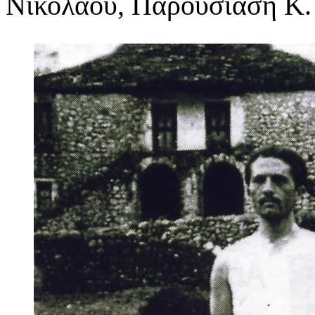
Νικολάου, Παρουσίαση Κ.