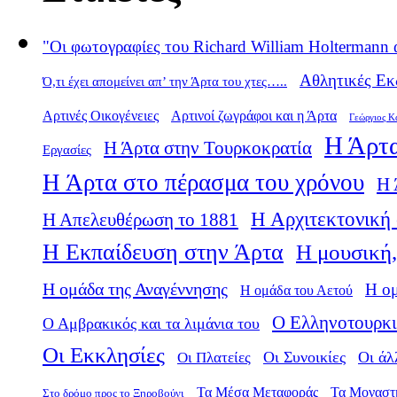
"Οι φωτογραφίες του Richard William Holtermann 
Αθλητικές Εκ
Ό,τι έχει απομείνει απ’ την Άρτα του χτες…..
Αρτινές Οικογένειες
Αρτινοί ζωγράφοι και η Άρτα
Γεώργιος Κ
Η Άρτα
Η Άρτα στην Τουρκοκρατία
Εργασίες
Η Άρτα στο πέρασμα του χρόνου
Η 
Η Αρχιτεκτονική 
Η Απελευθέρωση το 1881
Η Εκπαίδευση στην Άρτα
Η μουσική,
Η ομάδα της Αναγέννησης
Η ο
Η ομάδα του Αετού
Ο Ελληνοτουρκι
Ο Αμβρακικός και τα λιμάνια του
Οι Εκκλησίες
Οι Πλατείες
Οι Συνοικίες
Οι άλ
Τα Μέσα Μεταφοράς
Τα Μοναστ
Στο δρόμο προς το Ξηροβούνι