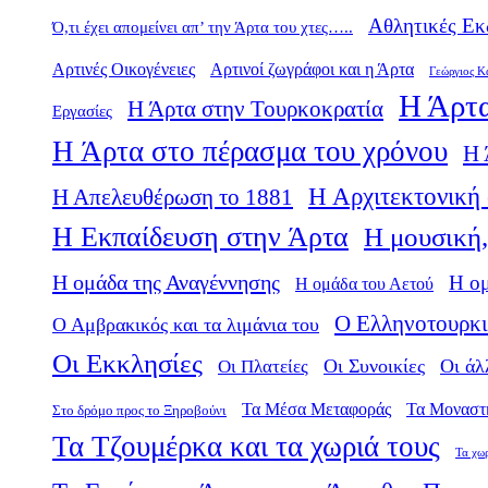
Αθλητικές Εκ
Ό,τι έχει απομείνει απ’ την Άρτα του χτες…..
Αρτινές Οικογένειες
Αρτινοί ζωγράφοι και η Άρτα
Γεώργιος Κ
Η Άρτα
Η Άρτα στην Τουρκοκρατία
Εργασίες
Η Άρτα στο πέρασμα του χρόνου
Η 
Η Αρχιτεκτονική 
Η Απελευθέρωση το 1881
Η Εκπαίδευση στην Άρτα
Η μουσική,
Η ομάδα της Αναγέννησης
Η ο
Η ομάδα του Αετού
Ο Ελληνοτουρκι
Ο Αμβρακικός και τα λιμάνια του
Οι Εκκλησίες
Οι Πλατείες
Οι Συνοικίες
Οι άλ
Τα Μέσα Μεταφοράς
Τα Μοναστ
Στο δρόμο προς το Ξηροβούνι
Τα Τζουμέρκα και τα χωριά τους
Τα χω