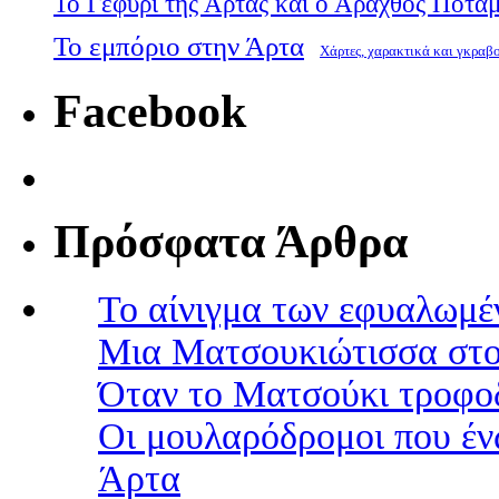
Το Γεφύρι της Άρτας και ο Άραχθος Ποτα
Το εμπόριο στην Άρτα
Χάρτες, χαρακτικά και γκραβ
Facebook
Πρόσφατα Άρθρα
Το αίνιγμα των εφυαλωμέ
Μια Ματσουκιώτισσα στο
Όταν το Ματσούκι τροφοδ
Οι μουλαρόδρομοι που έν
Άρτα