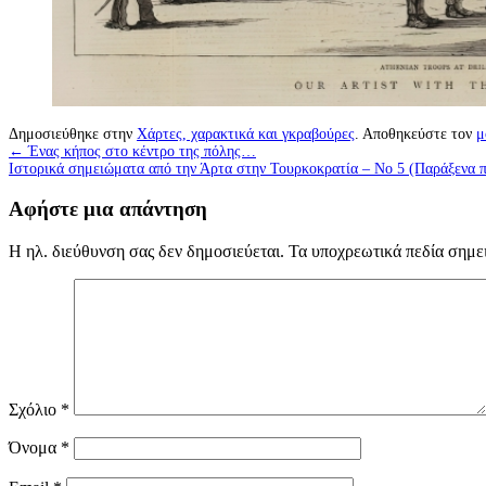
Δημοσιεύθηκε στην
Χάρτες, χαρακτικά και γκραβούρες
. Αποθηκεύστε τον
μ
←
Ένας κήπος στο κέντρο της πόλης…
Ιστορικά σημειώματα από την Άρτα στην Τουρκοκρατία – Νο 5 (Παράξενα 
Αφήστε μια απάντηση
Η ηλ. διεύθυνση σας δεν δημοσιεύεται.
Τα υποχρεωτικά πεδία σημε
Σχόλιο
*
Όνομα
*