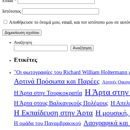
Email
*
Ιστότοπος
Αποθήκευσε το όνομά μου, email, και τον ιστότοπο μου σε αυτό
Αναζήτηση
Αναζήτηση
Ετικέτες
"Οι φωτογραφίες του Richard William Holtermann 
Αρτινά Πρόσωπα και Παρέες
Αρτινές Οικογ
Η Άρτα στην 
Η Άρτα στην Τουρκοκρατία
Η Άρτα στους Βαλκανικούς Πολέμους
Η Απελ
Η Εκπαίδευση στην Άρτα
Η μουσική, 
Λαογραφικά και
Η ομάδα του Παναμβρακικού