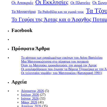
Οι Εκκλησίες
Οι Αποκριές
Οι Πλατείες
Οι Συνο
Τα Τζου
Τα Μοναστήρια
Τα Ραδοβίζια και τα χωριά τους
Το Γεφύρι της Άρτας και ο Άραχθος Ποτα
Facebook
Πρόσφατα Άρθρα
Το αίνιγμα των εφυαλωμένων εικόνων του Αγίου Βασιλείου
Μια Ματσουκιώτισσα στο πέρασμα του ποταμού
Όταν το Ματσούκι τροφοδοτούσε την αγορά της Άρτας
Οι μουλαρόδρομοι που ένωναν τα Βόρεια Τζουμέρκα με την Ά
Οι τελευταίοι νομάδες του Ματσουκίου (Καταγραφή 1991)
Αρχεία
Αύγουστος 2026
(5)
Ιούλιος 2026
(27)
Ιούνιος 2026
(32)
Μάιος 2026
(41)
Απρίλιος 2026
(35)