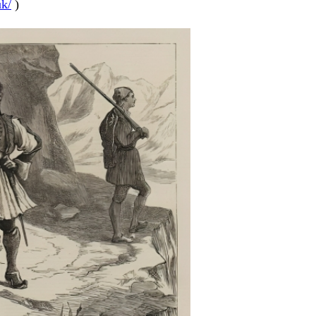
uk/
)