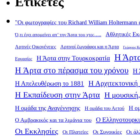
Ετικέτες
"Οι φωτογραφίες του Richard William Holtermann 
Αθλητικές Εκ
Ό,τι έχει απομείνει απ’ την Άρτα του χτες…..
Αρτινές Οικογένειες
Αρτινοί ζωγράφοι και η Άρτα
Γεώργιος Κ
Η Άρτα
Η Άρτα στην Τουρκοκρατία
Εργασίες
Η Άρτα στο πέρασμα του χρόνου
Η 
Η Αρχιτεκτονική 
Η Απελευθέρωση το 1881
Η Εκπαίδευση στην Άρτα
Η μουσική,
Η ομάδα της Αναγέννησης
Η ο
Η ομάδα του Αετού
Ο Ελληνοτουρκι
Ο Αμβρακικός και τα λιμάνια του
Οι Εκκλησίες
Οι Πλατείες
Οι Συνοικίες
Οι άλ