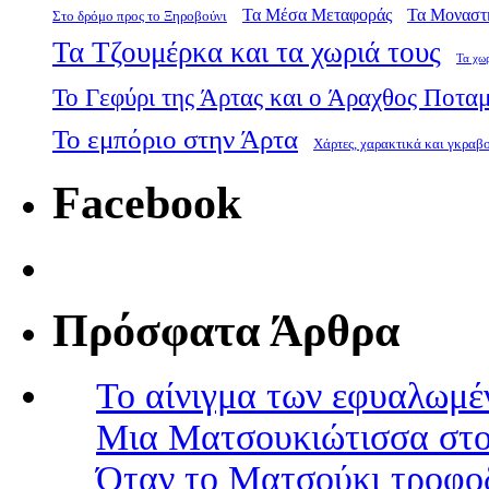
Τα Μέσα Μεταφοράς
Τα Μοναστ
Στο δρόμο προς το Ξηροβούνι
Τα Τζουμέρκα και τα χωριά τους
Τα χω
Το Γεφύρι της Άρτας και ο Άραχθος Ποτα
Το εμπόριο στην Άρτα
Χάρτες, χαρακτικά και γκραβ
Facebook
Πρόσφατα Άρθρα
Το αίνιγμα των εφυαλωμέ
Μια Ματσουκιώτισσα στο
Όταν το Ματσούκι τροφοδ