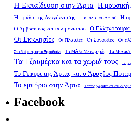
Η Εκπαίδευση στην Άρτα
Η μουσική,
Η ομάδα της Αναγέννησης
Η ο
Η ομάδα του Αετού
Ο Ελληνοτουρκι
Ο Αμβρακικός και τα λιμάνια του
Οι Εκκλησίες
Οι Πλατείες
Οι Συνοικίες
Οι άλ
Τα Μέσα Μεταφοράς
Τα Μοναστ
Στο δρόμο προς το Ξηροβούνι
Τα Τζουμέρκα και τα χωριά τους
Τα χω
Το Γεφύρι της Άρτας και ο Άραχθος Ποτα
Το εμπόριο στην Άρτα
Χάρτες, χαρακτικά και γκραβ
Facebook