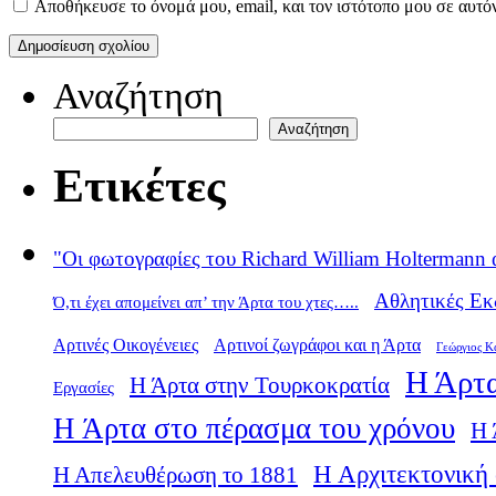
Αποθήκευσε το όνομά μου, email, και τον ιστότοπο μου σε αυτό
Αναζήτηση
Αναζήτηση
Ετικέτες
"Οι φωτογραφίες του Richard William Holtermann 
Αθλητικές Εκ
Ό,τι έχει απομείνει απ’ την Άρτα του χτες…..
Αρτινές Οικογένειες
Αρτινοί ζωγράφοι και η Άρτα
Γεώργιος Κ
Η Άρτα
Η Άρτα στην Τουρκοκρατία
Εργασίες
Η Άρτα στο πέρασμα του χρόνου
Η 
Η Αρχιτεκτονική 
Η Απελευθέρωση το 1881