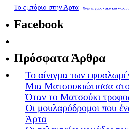
Το εμπόριο στην Άρτα
Χάρτες, χαρακτικά και γκραβ
Facebook
Πρόσφατα Άρθρα
Το αίνιγμα των εφυαλωμέ
Μια Ματσουκιώτισσα στο
Όταν το Ματσούκι τροφοδ
Οι μουλαρόδρομοι που έν
Άρτα