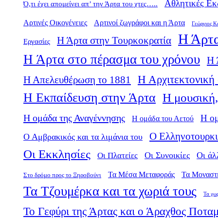
Αθλητικές Εκ
Ό,τι έχει απομείνει απ’ την Άρτα του χτες…..
Αρτινές Οικογένειες
Αρτινοί ζωγράφοι και η Άρτα
Γεώργιος Κ
Η Άρτα
Η Άρτα στην Τουρκοκρατία
Εργασίες
Η Άρτα στο πέρασμα του χρόνου
Η 
Η Αρχιτεκτονική 
Η Απελευθέρωση το 1881
Η Εκπαίδευση στην Άρτα
Η μουσική,
Η ομάδα της Αναγέννησης
Η ο
Η ομάδα του Αετού
Ο Ελληνοτουρκι
Ο Αμβρακικός και τα λιμάνια του
Οι Εκκλησίες
Οι Πλατείες
Οι Συνοικίες
Οι άλ
Τα Μέσα Μεταφοράς
Τα Μοναστ
Στο δρόμο προς το Ξηροβούνι
Τα Τζουμέρκα και τα χωριά τους
Τα χω
Το Γεφύρι της Άρτας και ο Άραχθος Ποτα