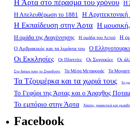
Η Άρτα στο πέρασμα του χρόνου
Η 
Η Αρχιτεκτονική 
Η Απελευθέρωση το 1881
Η Εκπαίδευση στην Άρτα
Η μουσική,
Η ομάδα της Αναγέννησης
Η ο
Η ομάδα του Αετού
Ο Ελληνοτουρκι
Ο Αμβρακικός και τα λιμάνια του
Οι Εκκλησίες
Οι Πλατείες
Οι Συνοικίες
Οι άλ
Τα Μέσα Μεταφοράς
Τα Μοναστ
Στο δρόμο προς το Ξηροβούνι
Τα Τζουμέρκα και τα χωριά τους
Τα χω
Το Γεφύρι της Άρτας και ο Άραχθος Ποτα
Το εμπόριο στην Άρτα
Χάρτες, χαρακτικά και γκραβ
Facebook