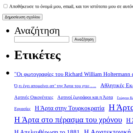
Αποθήκευσε το όνομά μου, email, και τον ιστότοπο μου σε αυτό
Αναζήτηση
Αναζήτηση
Ετικέτες
"Οι φωτογραφίες του Richard William Holtermann 
Αθλητικές Εκ
Ό,τι έχει απομείνει απ’ την Άρτα του χτες…..
Αρτινές Οικογένειες
Αρτινοί ζωγράφοι και η Άρτα
Γεώργιος Κ
Η Άρτα
Η Άρτα στην Τουρκοκρατία
Εργασίες
Η Άρτα στο πέρασμα του χρόνου
Η 
Η Αρχιτεκτονική 
Η Απελευθέρωση το 1881