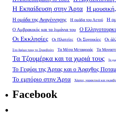
Η Εκπαίδευση στην Άρτα
Η μουσική,
Η ομάδα της Αναγέννησης
Η ο
Η ομάδα του Αετού
Ο Ελληνοτουρκι
Ο Αμβρακικός και τα λιμάνια του
Οι Εκκλησίες
Οι Πλατείες
Οι Συνοικίες
Οι άλ
Τα Μέσα Μεταφοράς
Τα Μοναστ
Στο δρόμο προς το Ξηροβούνι
Τα Τζουμέρκα και τα χωριά τους
Τα χω
Το Γεφύρι της Άρτας και ο Άραχθος Ποτα
Το εμπόριο στην Άρτα
Χάρτες, χαρακτικά και γκραβ
Facebook