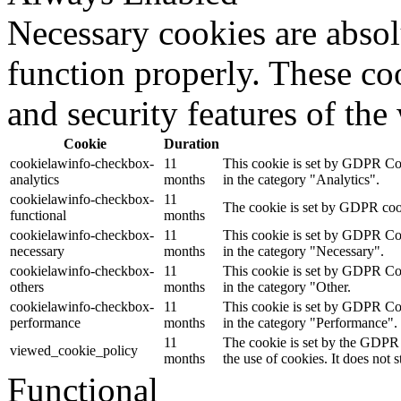
Necessary cookies are absolu
function properly. These coo
and security features of th
Cookie
Duration
cookielawinfo-checkbox-
11
This cookie is set by GDPR Cook
analytics
months
in the category "Analytics".
cookielawinfo-checkbox-
11
The cookie is set by GDPR cooki
functional
months
cookielawinfo-checkbox-
11
This cookie is set by GDPR Cook
necessary
months
in the category "Necessary".
cookielawinfo-checkbox-
11
This cookie is set by GDPR Cook
others
months
in the category "Other.
cookielawinfo-checkbox-
11
This cookie is set by GDPR Cook
performance
months
in the category "Performance".
11
The cookie is set by the GDPR 
viewed_cookie_policy
months
the use of cookies. It does not 
Functional