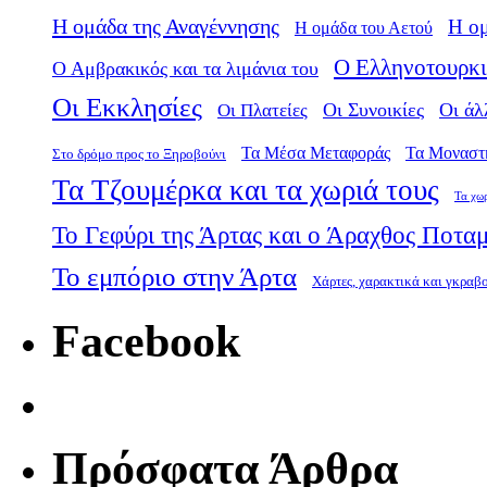
Η ομάδα της Αναγέννησης
Η ο
Η ομάδα του Αετού
Ο Ελληνοτουρκι
Ο Αμβρακικός και τα λιμάνια του
Οι Εκκλησίες
Οι Πλατείες
Οι Συνοικίες
Οι άλ
Τα Μέσα Μεταφοράς
Τα Μοναστ
Στο δρόμο προς το Ξηροβούνι
Τα Τζουμέρκα και τα χωριά τους
Τα χω
Το Γεφύρι της Άρτας και ο Άραχθος Ποτα
Το εμπόριο στην Άρτα
Χάρτες, χαρακτικά και γκραβ
Facebook
Πρόσφατα Άρθρα