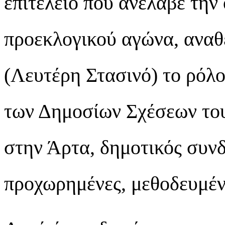
επιτελείο που ανέλαβε την
προεκλογικού αγώνα, αναθ
(Λευτέρη Στασινό) το ρόλο
των Δημοσίων Σχέσεων το
στην Άρτα, δημοτικός συν
προχωρημένες, μεθοδευμένε