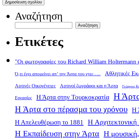
Αναζήτηση
Αναζήτηση
Ετικέτες
"Οι φωτογραφίες του Richard William Holtermann 
Αθλητικές Εκ
Ό,τι έχει απομείνει απ’ την Άρτα του χτες…..
Αρτινές Οικογένειες
Αρτινοί ζωγράφοι και η Άρτα
Γεώργιος Κ
Η Άρτα
Η Άρτα στην Τουρκοκρατία
Εργασίες
Η Άρτα στο πέρασμα του χρόνου
Η 
Η Αρχιτεκτονική 
Η Απελευθέρωση το 1881
Η Εκπαίδευση στην Άρτα
Η μουσική,