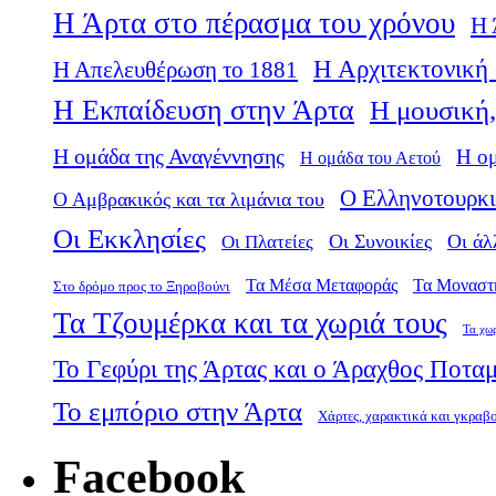
Η Άρτα στο πέρασμα του χρόνου
Η 
Η Αρχιτεκτονική 
Η Απελευθέρωση το 1881
Η Εκπαίδευση στην Άρτα
Η μουσική,
Η ομάδα της Αναγέννησης
Η ο
Η ομάδα του Αετού
Ο Ελληνοτουρκι
Ο Αμβρακικός και τα λιμάνια του
Οι Εκκλησίες
Οι Πλατείες
Οι Συνοικίες
Οι άλ
Τα Μέσα Μεταφοράς
Τα Μοναστ
Στο δρόμο προς το Ξηροβούνι
Τα Τζουμέρκα και τα χωριά τους
Τα χω
Το Γεφύρι της Άρτας και ο Άραχθος Ποτα
Το εμπόριο στην Άρτα
Χάρτες, χαρακτικά και γκραβ
Facebook