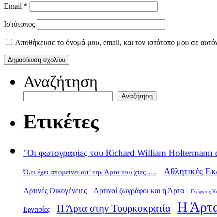
Email
*
Ιστότοπος
Αποθήκευσε το όνομά μου, email, και τον ιστότοπο μου σε αυτό
Αναζήτηση
Αναζήτηση
Ετικέτες
"Οι φωτογραφίες του Richard William Holtermann 
Αθλητικές Εκ
Ό,τι έχει απομείνει απ’ την Άρτα του χτες…..
Αρτινές Οικογένειες
Αρτινοί ζωγράφοι και η Άρτα
Γεώργιος Κ
Η Άρτα
Η Άρτα στην Τουρκοκρατία
Εργασίες