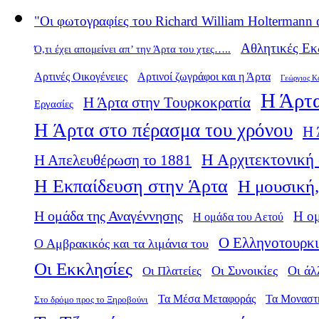
"Οι φωτογραφίες του Richard William Holtermann 
Αθλητικές Εκ
Ό,τι έχει απομείνει απ’ την Άρτα του χτες…..
Αρτινές Οικογένειες
Αρτινοί ζωγράφοι και η Άρτα
Γεώργιος Κ
Η Άρτα
Η Άρτα στην Τουρκοκρατία
Εργασίες
Η Άρτα στο πέρασμα του χρόνου
Η 
Η Αρχιτεκτονική 
Η Απελευθέρωση το 1881
Η Εκπαίδευση στην Άρτα
Η μουσική,
Η ομάδα της Αναγέννησης
Η ο
Η ομάδα του Αετού
Ο Ελληνοτουρκι
Ο Αμβρακικός και τα λιμάνια του
Οι Εκκλησίες
Οι Πλατείες
Οι Συνοικίες
Οι άλ
Τα Μέσα Μεταφοράς
Τα Μοναστ
Στο δρόμο προς το Ξηροβούνι