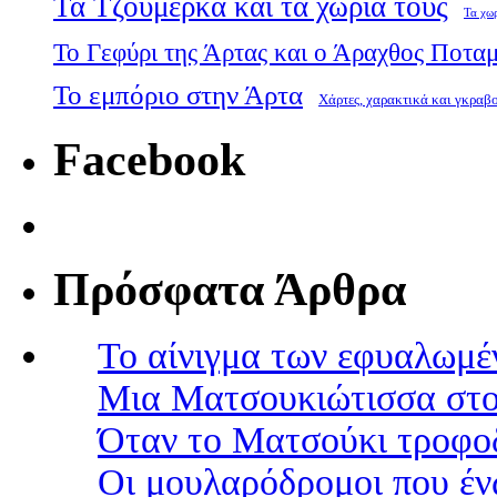
Τα Τζουμέρκα και τα χωριά τους
Τα χω
Το Γεφύρι της Άρτας και ο Άραχθος Ποτα
Το εμπόριο στην Άρτα
Χάρτες, χαρακτικά και γκραβ
Facebook
Πρόσφατα Άρθρα
Το αίνιγμα των εφυαλωμέ
Μια Ματσουκιώτισσα στο
Όταν το Ματσούκι τροφοδ
Οι μουλαρόδρομοι που έν