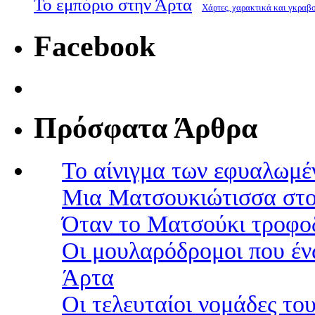
Το εμπόριο στην Άρτα
Χάρτες, χαρακτικά και γκραβ
Facebook
Πρόσφατα Άρθρα
Το αίνιγμα των εφυαλωμέ
Μια Ματσουκιώτισσα στο
Όταν το Ματσούκι τροφοδ
Οι μουλαρόδρομοι που έν
Άρτα
Οι τελευταίοι νομάδες τ