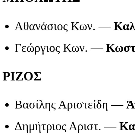
Αθανάσιος Κων. —
Καλ
Γεώργιος Κων. —
Κωστ
ΡΙΖΟΣ
Βασίλης Αριστείδη —
Ά
Δημήτριος Αριστ. —
Κα