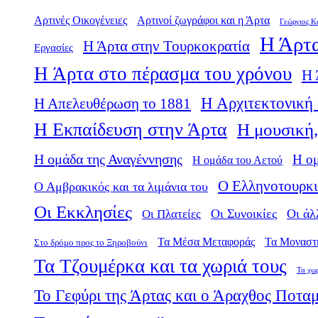
Αρτινές Οικογένειες
Αρτινοί ζωγράφοι και η Άρτα
Γεώργιος Κ
Η Άρτα
Η Άρτα στην Τουρκοκρατία
Εργασίες
Η Άρτα στο πέρασμα του χρόνου
Η 
Η Αρχιτεκτονική 
Η Απελευθέρωση το 1881
Η Εκπαίδευση στην Άρτα
Η μουσική,
Η ομάδα της Αναγέννησης
Η ο
Η ομάδα του Αετού
Ο Ελληνοτουρκι
Ο Αμβρακικός και τα λιμάνια του
Οι Εκκλησίες
Οι Πλατείες
Οι Συνοικίες
Οι άλ
Τα Μέσα Μεταφοράς
Τα Μοναστ
Στο δρόμο προς το Ξηροβούνι
Τα Τζουμέρκα και τα χωριά τους
Τα χω
Το Γεφύρι της Άρτας και ο Άραχθος Ποτα