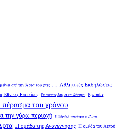
Αθλητικές Εκδηλώσεις
ομείνει απ’ την Άρτα του χτες…..
ις Εθνικές Επετείους
Εργασίες
Επισκέπτες άσημοι και διάσημοι
 πέρασμα του χρόνου
ι την γύρω περιοχή
Η Εβραϊκή κοινότητα της Άρτας
 Άρτα
Η ομάδα της Αναγέννησης
Η ομάδα του Αετού