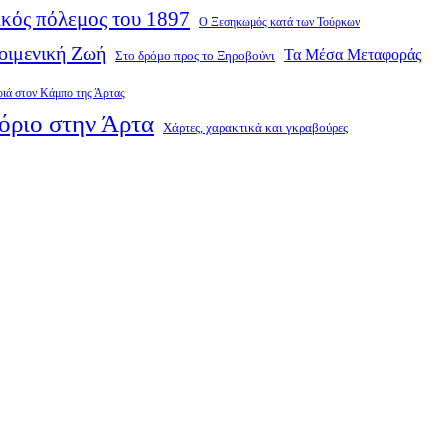
κός πόλεμος του 1897
Ο Ξεσηκωμός κατά των Τούρκων
οιμενική Ζωή
Τα Μέσα Μεταφοράς
Στο δρόμο προς το Ξηροβούνι
ριά στον Κάμπο της Άρτας
όριο στην Άρτα
Χάρτες, χαρακτικά και γκραβούρες