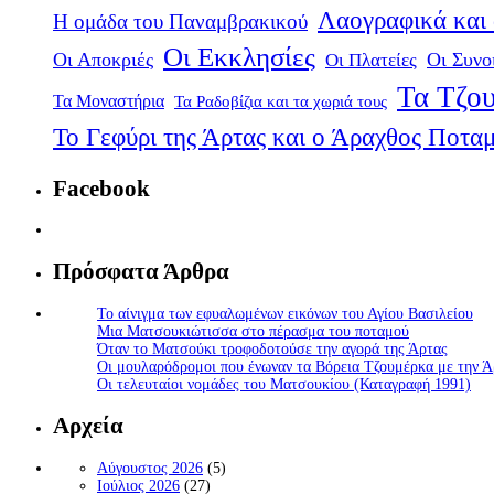
Λαογραφικά και
Η ομάδα του Παναμβρακικού
Οι Εκκλησίες
Οι Αποκριές
Οι Πλατείες
Οι Συνο
Τα Τζου
Τα Μοναστήρια
Τα Ραδοβίζια και τα χωριά τους
Το Γεφύρι της Άρτας και ο Άραχθος Ποτα
Facebook
Πρόσφατα Άρθρα
Το αίνιγμα των εφυαλωμένων εικόνων του Αγίου Βασιλείου
Μια Ματσουκιώτισσα στο πέρασμα του ποταμού
Όταν το Ματσούκι τροφοδοτούσε την αγορά της Άρτας
Οι μουλαρόδρομοι που ένωναν τα Βόρεια Τζουμέρκα με την Ά
Οι τελευταίοι νομάδες του Ματσουκίου (Καταγραφή 1991)
Αρχεία
Αύγουστος 2026
(5)
Ιούλιος 2026
(27)