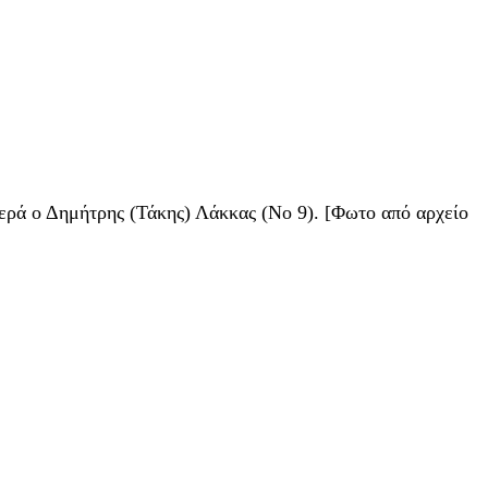
ερά ο Δημήτρης (Τάκης) Λάκκας (Νο 9). [Φωτο από αρχείο