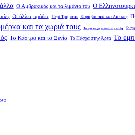
 άλλα
Ο Ελληνοτουρκι
Ο Αμβρακικός και τα λιμάνια του
Π
ικίες
Οι άλλες ομάδες
Περί Τμήματος Καραβοσαρά και Λάκκας
μέρκα και τα χωριά τους
Τα χω
Τα χωριά γύρω από την πόλη
Το εμπ
μός
Το Κάστρο και το Ξενία
Το Πάσχα στην Άρτα
ρτα