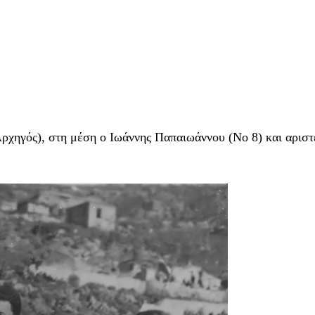
χηγός), στη μέση ο Ιωάννης Παπαιωάννου (Νο 8) και αριστ