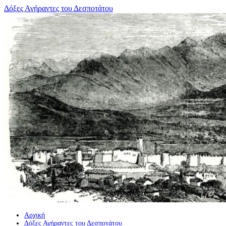
Μετάβαση
Δόξες Αγήραντες του Δεσποτάτου
σε
περιεχόμενο
Αρχική
Δόξες Αγήραντες του Δεσποτάτου