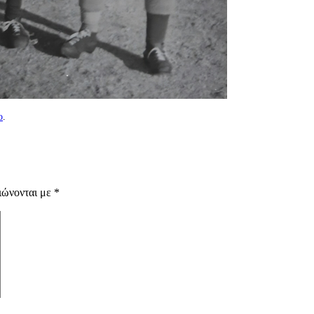
ο
.
ιώνονται με
*