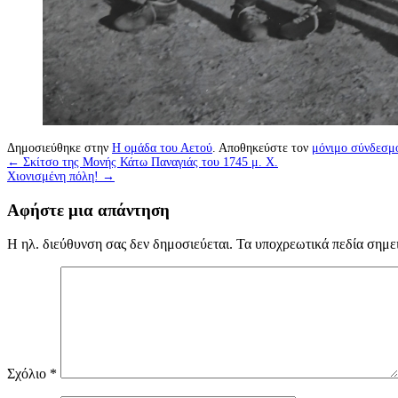
Δημοσιεύθηκε στην
Η ομάδα του Αετού
. Αποθηκεύστε τον
μόνιμο σύνδεσμ
←
Σκίτσο της Μονής Κάτω Παναγιάς του 1745 μ. Χ.
Χιονισμένη πόλη!
→
Αφήστε μια απάντηση
Η ηλ. διεύθυνση σας δεν δημοσιεύεται.
Τα υποχρεωτικά πεδία σημε
Σχόλιο
*