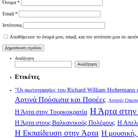
Όνομα
*
Email
*
Ιστότοπος
Αποθήκευσε το όνομά μου, email, και τον ιστότοπο μου σε αυτό
Αναζήτηση
Αναζήτηση
Ετικέτες
"Οι φωτογραφίες του Richard William Holtermann 
Αρτινά Πρόσωπα και Παρέες
Αρτινές Οικογ
Η Άρτα στην 
Η Άρτα στην Τουρκοκρατία
Η Άρτα στους Βαλκανικούς Πολέμους
Η Απελ
Η Εκπαίδευση στην Άρτα
Η μουσική, 