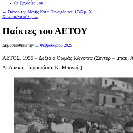
Οι Eργασίες μου
←
Σκίτσο της Μονής Κάτω Παναγιάς του 1745 μ. Χ.
Χιονισμένη πόλη!
→
Παίκτες του ΑΕΤΟΥ
Δημοσιεύθηκε την
11 Φεβρουαρίου 2025
ΑΕΤΟΣ, 1955 – Δεξιά ο Θωμάς Κώνστας (Σέντερ – μπακ, Αρ
Δ. Λάκκα, Παρουσίαση Κ. Μπανιάς]