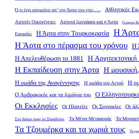
Αθλητικές Εκ
Ό,τι έχει απομείνει απ’ την Άρτα του χτες…..
Αρτινές Οικογένειες
Αρτινοί ζωγράφοι και η Άρτα
Γεώργιος Κ
Η Άρτα
Η Άρτα στην Τουρκοκρατία
Εργασίες
Η Άρτα στο πέρασμα του χρόνου
Η 
Η Αρχιτεκτονική 
Η Απελευθέρωση το 1881
Η Εκπαίδευση στην Άρτα
Η μουσική,
Η ομάδα της Αναγέννησης
Η ο
Η ομάδα του Αετού
Ο Ελληνοτουρκι
Ο Αμβρακικός και τα λιμάνια του
Οι Εκκλησίες
Οι Πλατείες
Οι Συνοικίες
Οι άλ
Τα Μέσα Μεταφοράς
Τα Μοναστ
Στο δρόμο προς το Ξηροβούνι
Τα Τζουμέρκα και τα χωριά τους
Τα χω