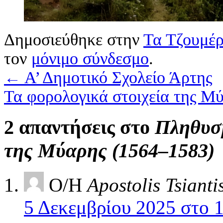
Δημοσιεύθηκε στην
Τα Τζουμέρ
τον
μόνιμο σύνδεσμο
.
←
Α’ Δημοτικό Σχολείο Άρτης
Τα φορολογικά στοιχεία της Μ
2 απαντήσεις στο
Πληθυσμ
της Μύαρης (1564–1583)
Ο/Η
Apostolis Tsianti
5 Δεκεμβρίου 2025 στο 