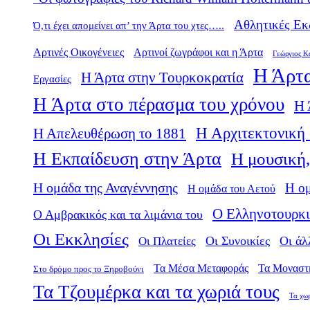
Αθλητικές Εκ
Ό,τι έχει απομείνει απ’ την Άρτα του χτες…..
Αρτινές Οικογένειες
Αρτινοί ζωγράφοι και η Άρτα
Γεώργιος Κ
Η Άρτα
Η Άρτα στην Τουρκοκρατία
Εργασίες
Η Άρτα στο πέρασμα του χρόνου
Η 
Η Αρχιτεκτονική 
Η Απελευθέρωση το 1881
Η Εκπαίδευση στην Άρτα
Η μουσική,
Η ομάδα της Αναγέννησης
Η ο
Η ομάδα του Αετού
Ο Ελληνοτουρκι
Ο Αμβρακικός και τα λιμάνια του
Οι Εκκλησίες
Οι Πλατείες
Οι Συνοικίες
Οι άλ
Τα Μέσα Μεταφοράς
Τα Μοναστ
Στο δρόμο προς το Ξηροβούνι
Τα Τζουμέρκα και τα χωριά τους
Τα χω