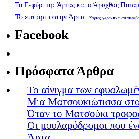
Το Γεφύρι της Άρτας και ο Άραχθος Ποτα
Το εμπόριο στην Άρτα
Χάρτες, χαρακτικά και γκραβ
Facebook
Πρόσφατα Άρθρα
Το αίνιγμα των εφυαλωμέ
Μια Ματσουκιώτισσα στο
Όταν το Ματσούκι τροφοδ
Οι μουλαρόδρομοι που έν
Άρτα