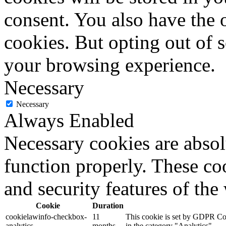
consent. You also have the o
cookies. But opting out of 
your browsing experience.
Necessary
Necessary
Always Enabled
Necessary cookies are absolu
function properly. These coo
and security features of th
Cookie
Duration
cookielawinfo-checkbox-
11
This cookie is set by GDPR Cook
analytics
months
in the category "Analytics".