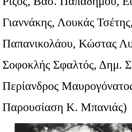
Ρίζος, Βασ. Παπαδήμου, Ε
Γιαννάκης, Λουκάς Τσέτης,
Παπανικολάου, Κώστας Λυ
Σοφοκλής Σφαλτός, Δημ. Σ
Περίανδρος Μαυρογόνατος
Παρουσίαση Κ. Μπανιάς)