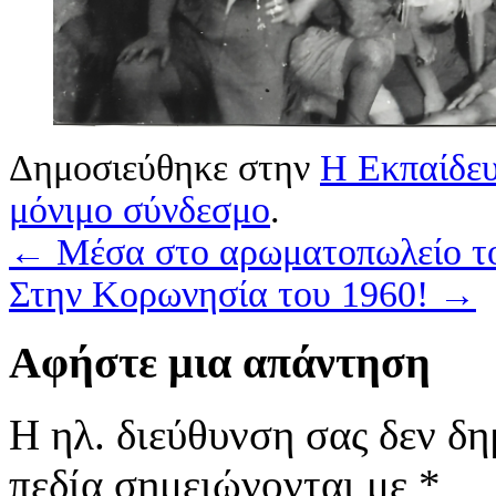
Δημοσιεύθηκε στην
Η Εκπαίδε
μόνιμο σύνδεσμο
.
←
Μέσα στο αρωματοπωλείο τ
Στην Κορωνησία του 1960!
→
Αφήστε μια απάντηση
Η ηλ. διεύθυνση σας δεν δη
πεδία σημειώνονται με
*