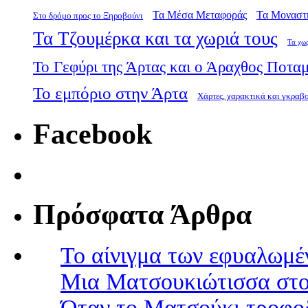
Τα Μέσα Μεταφοράς
Τα Μοναστ
Στο δρόμο προς το Ξηροβούνι
Τα Τζουμέρκα και τα χωριά τους
Τα χω
Το Γεφύρι της Άρτας και ο Άραχθος Ποτα
Το εμπόριο στην Άρτα
Χάρτες, χαρακτικά και γκραβ
Facebook
Πρόσφατα Άρθρα
Το αίνιγμα των εφυαλωμέ
Μια Ματσουκιώτισσα στο
Όταν το Ματσούκι τροφοδ