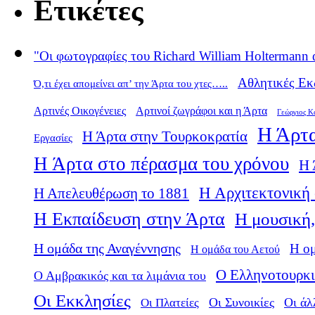
Ετικέτες
"Οι φωτογραφίες του Richard William Holtermann 
Αθλητικές Εκ
Ό,τι έχει απομείνει απ’ την Άρτα του χτες…..
Αρτινές Οικογένειες
Αρτινοί ζωγράφοι και η Άρτα
Γεώργιος Κ
Η Άρτα
Η Άρτα στην Τουρκοκρατία
Εργασίες
Η Άρτα στο πέρασμα του χρόνου
Η 
Η Αρχιτεκτονική 
Η Απελευθέρωση το 1881
Η Εκπαίδευση στην Άρτα
Η μουσική,
Η ομάδα της Αναγέννησης
Η ο
Η ομάδα του Αετού
Ο Ελληνοτουρκι
Ο Αμβρακικός και τα λιμάνια του
Οι Εκκλησίες
Οι Πλατείες
Οι Συνοικίες
Οι άλ