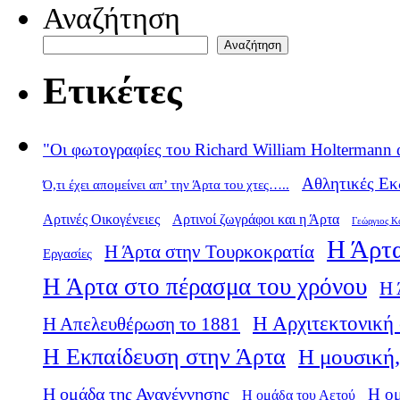
Αναζήτηση
Αναζήτηση
Ετικέτες
"Οι φωτογραφίες του Richard William Holtermann 
Αθλητικές Εκ
Ό,τι έχει απομείνει απ’ την Άρτα του χτες…..
Αρτινές Οικογένειες
Αρτινοί ζωγράφοι και η Άρτα
Γεώργιος Κ
Η Άρτα
Η Άρτα στην Τουρκοκρατία
Εργασίες
Η Άρτα στο πέρασμα του χρόνου
Η 
Η Αρχιτεκτονική 
Η Απελευθέρωση το 1881
Η Εκπαίδευση στην Άρτα
Η μουσική,
Η ομάδα της Αναγέννησης
Η ο
Η ομάδα του Αετού