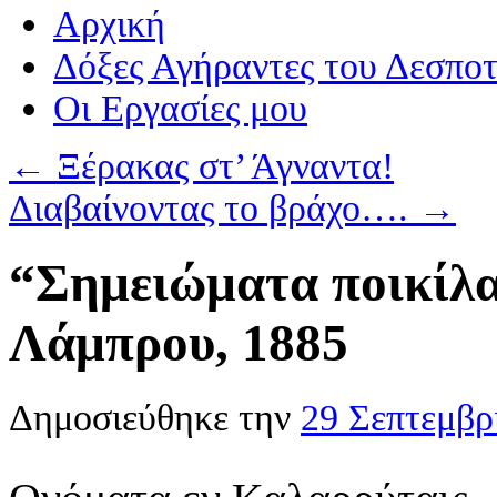
Αρχική
Δόξες Αγήραντες του Δεσπο
Οι Eργασίες μου
←
Ξέρακας στ’ Άγναντα!
Διαβαίνοντας το βράχο….
→
“Σημειώματα ποικίλα
Λάμπρου, 1885
Δημοσιεύθηκε την
29 Σεπτεμβρ