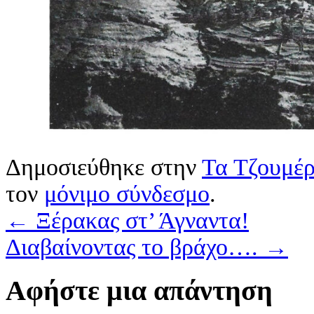
Δημοσιεύθηκε στην
Τα Τζουμέρ
τον
μόνιμο σύνδεσμο
.
←
Ξέρακας στ’ Άγναντα!
Διαβαίνοντας το βράχο….
→
Αφήστε μια απάντηση