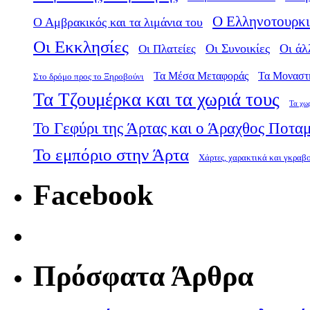
Ο Ελληνοτουρκι
Ο Αμβρακικός και τα λιμάνια του
Οι Εκκλησίες
Οι Πλατείες
Οι Συνοικίες
Οι άλ
Τα Μέσα Μεταφοράς
Τα Μοναστ
Στο δρόμο προς το Ξηροβούνι
Τα Τζουμέρκα και τα χωριά τους
Τα χω
Το Γεφύρι της Άρτας και ο Άραχθος Ποτα
Το εμπόριο στην Άρτα
Χάρτες, χαρακτικά και γκραβ
Facebook
Πρόσφατα Άρθρα