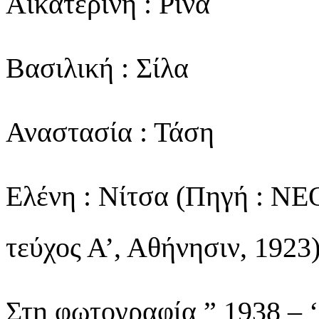
Αικατερίνη : Ρίνα
Βασιλική : Σίλα
Αναστασία : Τάση
Ελένη : Νίτσα (Πηγή 
τεύχος Α’, Αθήνησιν, 1923
Στη φωτογραφία ” 1938 –