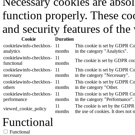
Necessary cookies are absolu
function properly. These coo
and security features of th
Cookie
Duration
cookielawinfo-checkbox-
11
This cookie is set by GDPR Cook
analytics
months
in the category "Analytics".
cookielawinfo-checkbox-
11
The cookie is set by GDPR cooki
functional
months
cookielawinfo-checkbox-
11
This cookie is set by GDPR Cook
necessary
months
in the category "Necessary".
cookielawinfo-checkbox-
11
This cookie is set by GDPR Cook
others
months
in the category "Other.
cookielawinfo-checkbox-
11
This cookie is set by GDPR Cook
performance
months
in the category "Performance".
11
The cookie is set by the GDPR 
viewed_cookie_policy
months
the use of cookies. It does not 
Functional
Functional