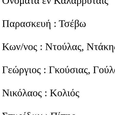
Ονόματα εν Καλαρρύταις
Παρασκευή : Τσέβω
Κων/νος : Ντούλας, Ντάκη
Γεώργιος : Γκούσιας, Γούλ
Νικόλαος : Κολιός