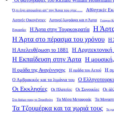
"Οι φωτογραφίες του Richard William Holtermann 
Αθλητικές Εκ
Ό,τι έχει απομείνει απ’ την Άρτα του χτες…..
Αρτινές Οικογένειες
Αρτινοί ζωγράφοι και η Άρτα
Γεώργιος Κ
Η Άρτα
Η Άρτα στην Τουρκοκρατία
Εργασίες
Η Άρτα στο πέρασμα του χρόνου
Η 
Η Αρχιτεκτονική 
Η Απελευθέρωση το 1881
Η Εκπαίδευση στην Άρτα
Η μουσική,
Η ομάδα της Αναγέννησης
Η ο
Η ομάδα του Αετού
Ο Ελληνοτουρκι
Ο Αμβρακικός και τα λιμάνια του
Οι Εκκλησίες
Οι Πλατείες
Οι Συνοικίες
Οι άλ
Τα Μέσα Μεταφοράς
Τα Μοναστ
Στο δρόμο προς το Ξηροβούνι
Τα Τζουμέρκα και τα χωριά τους
Τα χω