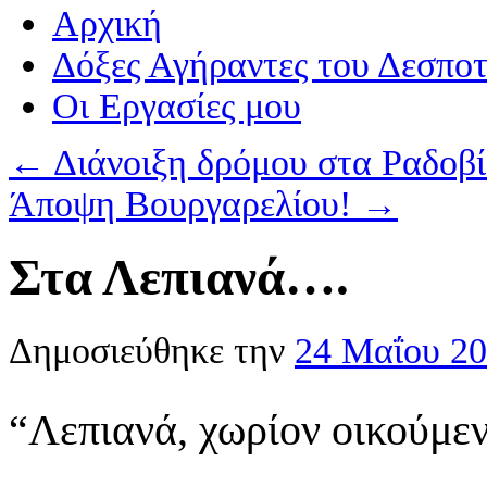
Αρχική
Δόξες Αγήραντες του Δεσπο
Οι Eργασίες μου
←
Διάνοιξη δρόμου στα Ραδοβί
Άποψη Βουργαρελίου!
→
Στα Λεπιανά….
Δημοσιεύθηκε την
24 Μαΐου 2
“Λεπιανά, χωρίον οικούμεν