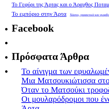
Το Γεφύρι της Άρτας και ο Άραχθος Ποτα
Το εμπόριο στην Άρτα
Χάρτες, χαρακτικά και γκραβ
Facebook
Πρόσφατα Άρθρα
Το αίνιγμα των εφυαλωμέ
Μια Ματσουκιώτισσα στο
Όταν το Ματσούκι τροφοδ
Οι μουλαρόδρομοι που έν
Άρτα