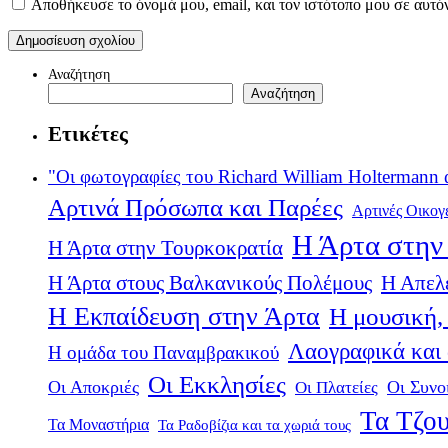
Αποθήκευσε το όνομά μου, email, και τον ιστότοπο μου σε αυτό
Αναζήτηση
Αναζήτηση
Ετικέτες
"Οι φωτογραφίες του Richard William Holtermann 
Αρτινά Πρόσωπα και Παρέες
Αρτινές Οικογ
Η Άρτα στην 
Η Άρτα στην Τουρκοκρατία
Η Άρτα στους Βαλκανικούς Πολέμους
Η Απελ
Η Εκπαίδευση στην Άρτα
Η μουσική, 
Λαογραφικά και
Η ομάδα του Παναμβρακικού
Οι Εκκλησίες
Οι Αποκριές
Οι Πλατείες
Οι Συνο
Τα Τζου
Τα Μοναστήρια
Τα Ραδοβίζια και τα χωριά τους