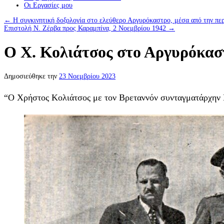
Οι Eργασίες μου
←
Η συγκινητική δοξολογία στο ελεύθερο Αργυρόκαστρο, μέσα από την π
Επιστολή Ν. Ζέρβα προς Καραμπίνα, 2 Νοεμβρίου 1942
→
Ο Χ. Κολιάτσος στο Αργυρόκαστ
Δημοσιεύθηκε την
23 Νοεμβρίου 2023
“Ο Χρήστος Κολιάτσος με τον Βρεταννόν συνταγματάρχην Κρ