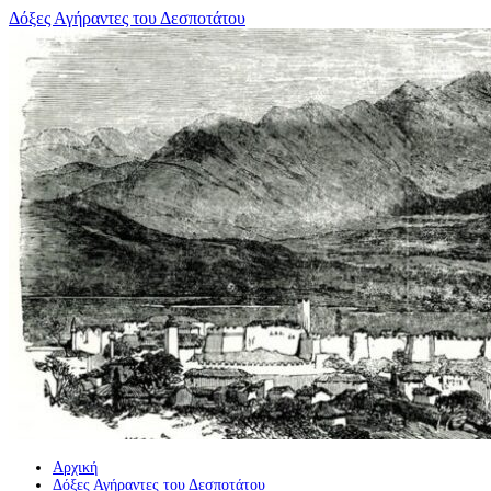
Μετάβαση
Δόξες Αγήραντες του Δεσποτάτου
σε
περιεχόμενο
Αρχική
Δόξες Αγήραντες του Δεσποτάτου