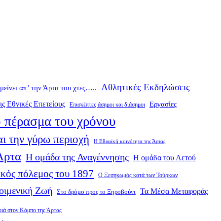
Αθλητικές Εκδηλώσεις
ομείνει απ’ την Άρτα του χτες…..
ις Εθνικές Επετείους
Εργασίες
Επισκέπτες άσημοι και διάσημοι
 πέρασμα του χρόνου
ι την γύρω περιοχή
Η Εβραϊκή κοινότητα της Άρτας
 Άρτα
Η ομάδα της Αναγέννησης
Η ομάδα του Αετού
κός πόλεμος του 1897
Ο Ξεσηκωμός κατά των Τούρκων
οιμενική Ζωή
Τα Μέσα Μεταφοράς
Στο δρόμο προς το Ξηροβούνι
ριά στον Κάμπο της Άρτας