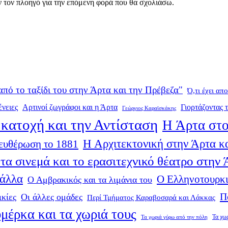
ν τον πλοηγό για την επόμενη φορά που θα σχολιάσω.
από το ταξίδι του στην Άρτα και την Πρέβεζα"
Ό,τι έχει απ
ένειες
Αρτινοί ζωγράφοι και η Άρτα
Γιορτάζοντας τ
Γεώργιος Καραϊσκάκης
κατοχή και την Αντίσταση
Η Άρτα στο
Η Αρχιτεκτονική στην Άρτα κα
ευθέρωση το 1881
τα σινεμά και το ερασιτεχνικό θέατρο στην
 άλλα
Ο Ελληνοτουρκι
Ο Αμβρακικός και τα λιμάνια του
Π
ικίες
Οι άλλες ομάδες
Περί Τμήματος Καραβοσαρά και Λάκκας
μέρκα και τα χωριά τους
Τα χω
Τα χωριά γύρω από την πόλη