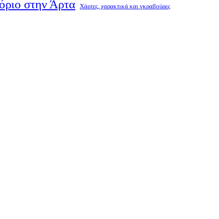
όριο στην Άρτα
Χάρτες, χαρακτικά και γκραβούρες