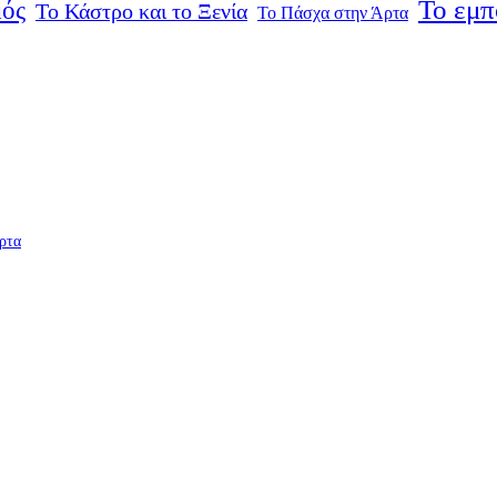
Το εμπ
μός
Το Κάστρο και το Ξενία
Το Πάσχα στην Άρτα
ρτα