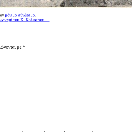
τον
μόνιμο σύνδεσμο
.
εριγραφή του Χ. Κολιάτσου….
ιώνονται με
*