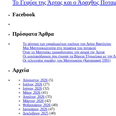
Το Γεφύρι της Άρτας και ο Άραχθος Ποτα
Facebook
Πρόσφατα Άρθρα
Το αίνιγμα των εφυαλωμένων εικόνων του Αγίου Βασιλείου
Μια Ματσουκιώτισσα στο πέρασμα του ποταμού
Όταν το Ματσούκι τροφοδοτούσε την αγορά της Άρτας
Οι μουλαρόδρομοι που ένωναν τα Βόρεια Τζουμέρκα με την Ά
Οι τελευταίοι νομάδες του Ματσουκίου (Καταγραφή 1991)
Αρχεία
Αύγουστος 2026
(5)
Ιούλιος 2026
(27)
Ιούνιος 2026
(32)
Μάιος 2026
(41)
Απρίλιος 2026
(35)
Μάρτιος 2026
(42)
Φεβρουάριος 2026
(40)
Ιανουάριος 2026
(47)
Δεκέμβριος 2025
(40)