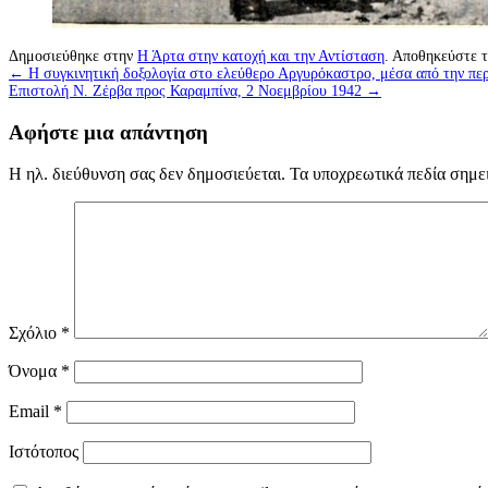
Δημοσιεύθηκε στην
Η Άρτα στην κατοχή και την Αντίσταση
. Αποθηκεύστε 
←
Η συγκινητική δοξολογία στο ελεύθερο Αργυρόκαστρο, μέσα από την π
Επιστολή Ν. Ζέρβα προς Καραμπίνα, 2 Νοεμβρίου 1942
→
Αφήστε μια απάντηση
Η ηλ. διεύθυνση σας δεν δημοσιεύεται.
Τα υποχρεωτικά πεδία σημε
Σχόλιο
*
Όνομα
*
Email
*
Ιστότοπος