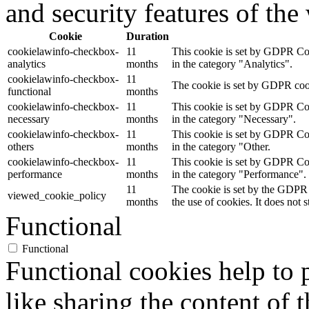
and security features of th
Cookie
Duration
cookielawinfo-checkbox-
11
This cookie is set by GDPR Cook
analytics
months
in the category "Analytics".
cookielawinfo-checkbox-
11
The cookie is set by GDPR cooki
functional
months
cookielawinfo-checkbox-
11
This cookie is set by GDPR Cook
necessary
months
in the category "Necessary".
cookielawinfo-checkbox-
11
This cookie is set by GDPR Cook
others
months
in the category "Other.
cookielawinfo-checkbox-
11
This cookie is set by GDPR Cook
performance
months
in the category "Performance".
11
The cookie is set by the GDPR 
viewed_cookie_policy
months
the use of cookies. It does not 
Functional
Functional
Functional cookies help to p
like sharing the content of 