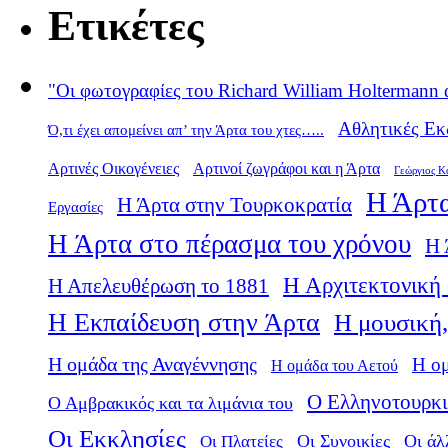
Ετικέτες
"Οι φωτογραφίες του Richard William Holtermann 
Αθλητικές Εκ
Ό,τι έχει απομείνει απ’ την Άρτα του χτες…..
Αρτινές Οικογένειες
Αρτινοί ζωγράφοι και η Άρτα
Γεώργιος Κ
Η Άρτα
Η Άρτα στην Τουρκοκρατία
Εργασίες
Η Άρτα στο πέρασμα του χρόνου
Η 
Η Αρχιτεκτονική 
Η Απελευθέρωση το 1881
Η Εκπαίδευση στην Άρτα
Η μουσική,
Η ομάδα της Αναγέννησης
Η ο
Η ομάδα του Αετού
Ο Ελληνοτουρκι
Ο Αμβρακικός και τα λιμάνια του
Οι Εκκλησίες
Οι Πλατείες
Οι Συνοικίες
Οι άλ