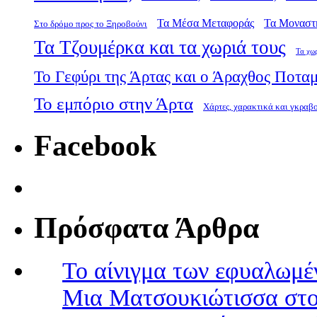
Τα Μέσα Μεταφοράς
Τα Μοναστ
Στο δρόμο προς το Ξηροβούνι
Τα Τζουμέρκα και τα χωριά τους
Τα χω
Το Γεφύρι της Άρτας και ο Άραχθος Ποτα
Το εμπόριο στην Άρτα
Χάρτες, χαρακτικά και γκραβ
Facebook
Πρόσφατα Άρθρα
Το αίνιγμα των εφυαλωμέ
Μια Ματσουκιώτισσα στο