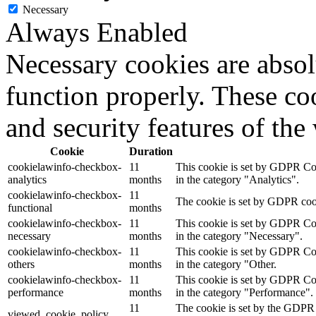
Necessary
Always Enabled
Necessary cookies are absolu
function properly. These coo
and security features of th
Cookie
Duration
cookielawinfo-checkbox-
11
This cookie is set by GDPR Cook
analytics
months
in the category "Analytics".
cookielawinfo-checkbox-
11
The cookie is set by GDPR cooki
functional
months
cookielawinfo-checkbox-
11
This cookie is set by GDPR Cook
necessary
months
in the category "Necessary".
cookielawinfo-checkbox-
11
This cookie is set by GDPR Cook
others
months
in the category "Other.
cookielawinfo-checkbox-
11
This cookie is set by GDPR Cook
performance
months
in the category "Performance".
11
The cookie is set by the GDPR 
viewed_cookie_policy