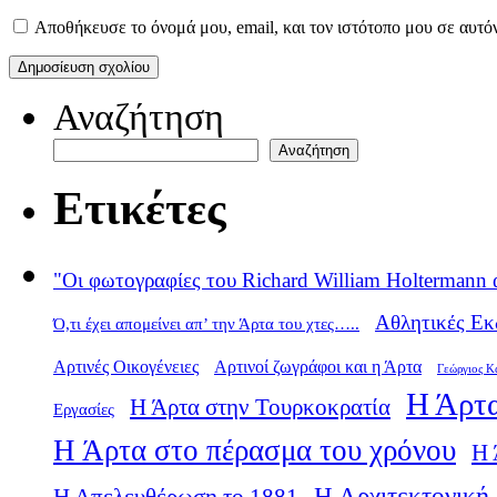
Αποθήκευσε το όνομά μου, email, και τον ιστότοπο μου σε αυτό
Αναζήτηση
Αναζήτηση
Ετικέτες
"Οι φωτογραφίες του Richard William Holtermann 
Αθλητικές Εκ
Ό,τι έχει απομείνει απ’ την Άρτα του χτες…..
Αρτινές Οικογένειες
Αρτινοί ζωγράφοι και η Άρτα
Γεώργιος Κ
Η Άρτα
Η Άρτα στην Τουρκοκρατία
Εργασίες
Η Άρτα στο πέρασμα του χρόνου
Η 
Η Αρχιτεκτονική 