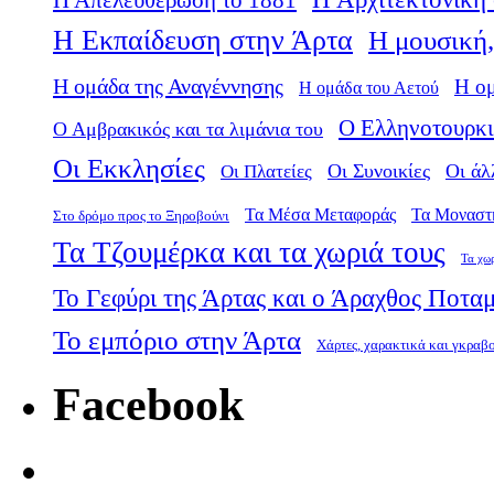
Η Απελευθέρωση το 1881
Η Εκπαίδευση στην Άρτα
Η μουσική,
Η ομάδα της Αναγέννησης
Η ο
Η ομάδα του Αετού
Ο Ελληνοτουρκι
Ο Αμβρακικός και τα λιμάνια του
Οι Εκκλησίες
Οι Πλατείες
Οι Συνοικίες
Οι άλ
Τα Μέσα Μεταφοράς
Τα Μοναστ
Στο δρόμο προς το Ξηροβούνι
Τα Τζουμέρκα και τα χωριά τους
Τα χω
Το Γεφύρι της Άρτας και ο Άραχθος Ποτα
Το εμπόριο στην Άρτα
Χάρτες, χαρακτικά και γκραβ
Facebook