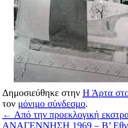
Δημοσιεύθηκε στην
Η Άρτα στο
τον
μόνιμο σύνδεσμο
.
←
Από την προεκλογική εκστρα
ΑΝΑΓΕΝΝΗΣΗ 1969 – Β’ Εθν